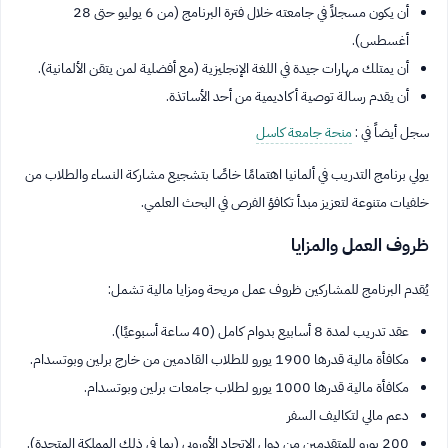
أن يكون مسجلاً في جامعته خلال فترة البرنامج (من 6 يوليو حتى 28
أغسطس).
أن يمتلك مهارات جيدة في اللغة الإنجليزية (مع أفضلية لمن يتقن الألمانية).
أن يقدم رسالة توصية أكاديمية من أحد الأساتذة.
سجل أيضاً في :
منحة جامعة كاسل
يولي برنامج التدريب في ألمانيا اهتمامًا خاصًا بتشجيع مشاركة النساء والطلاب من
خلفيات متنوعة لتعزيز مبدأ تكافؤ الفرص في البحث العلمي.
ظروف العمل والمزايا
يُقدم البرنامج للمشاركين ظروف عمل مريحة ومزايا مالية تشمل:
عقد تدريب لمدة 8 أسابيع بدوام كامل (40 ساعة أسبوعيًا).
مكافأة مالية قدرها 1900 يورو للطلاب القادمين من خارج برلين وبوتسدام.
مكافأة مالية قدرها 1000 يورو لطلاب جامعات برلين وبوتسدام.
دعم مالي لتكاليف السفر
200 يورو للمتقدمين من دول الاتحاد الأوروبي (بما في ذلك المملكة المتحدة).