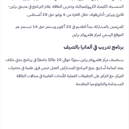
الشمسية، الكيمياء الكهروكيميائية، وتخزين الطاقة. يقام البرنامج في مدينتي برلين-
فانزي وبرلين-أدلرزهوف خلال الفترة من 6 يوليو حتى 28 أغسطس.
للمهتمين بالمشاركة، يبدأ التقديم في 20 أكتوبر ويستمر حتى 14 ديسمبر عبر
الموقع الرسمي لمركز هلمهولتز برلين
برنامج تدريب في ألمانيا بالصيف
يستضيف مركز هلمهولتز برلين سنويًا حوالي 20 طالبًا جامعيًا في برنامج بحثي مكثف
يمتد لثمانية أسابيع. يتيح البرنامج للمشاركين العمل ضمن فرق علمية في مختبرات
المركز، مع التركيز على التطبيقات العملية للأبحاث العلمية في مجالات الطاقة
المستدامة والتكنولوجيا المتقدمة.