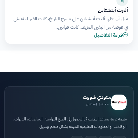
ألبرت أينشتاين
قبل أن يظهر ألبرت أينشتاين على مسرح التاريخ، كانت الفيزياء تعيش
في قوقعة من اليقين المزيف. كانت قوانين…
قراءة التفاصيل
ستودي شووت
منحة | عمل | مستقبل
منصة عربية تساعد الطلاب في الوصول إلى المنح الدراسية، الجامعات، الدورات،
الوظائف، والمعلومات التعليمية المهمة بشكل منظم وسهل.