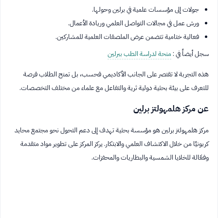
جولات إلى مؤسسات علمية في برلين وحولها.
ورش عمل في مجالات التواصل العلمي وريادة الأعمال.
فعالية ختامية تتضمن عرض الملصقات العلمية للمشاركين.
سجل أيضاً في :
منحة لدراسة الطب ببرلين
هذه التجربة لا تقتصر على الجانب الأكاديمي فحسب، بل تمنح الطلاب فرصة
للتعرف على بيئة بحثية دولية ثرية والتفاعل مع علماء من مختلف التخصصات.
عن مركز هلمهولتز برلين
مركز هلمهولتز برلين هو مؤسسة بحثية تهدف إلى دعم التحول نحو مجتمع محايد
كربونيًا من خلال الاكتشاف العلمي والابتكار. يركز المركز على تطوير مواد متقدمة
وفعّالة للخلايا الشمسية والبطاريات والمحفزات.