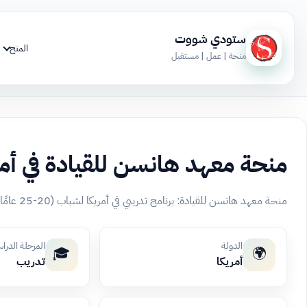
ستودي شووت
المنح
منحة | عمل | مستقبل
منحة معهد هانسن للقيادة في أمر
منحة معهد هانسن للقيادة: برنامج تدريبي في أمريكا لشباب (20-25 عامًا) في القيادة وحل النزاعات، يشمل تمويلًا كاملاً.
الدولة
المرحلة الدرا
🎓
🌍
أمريكا
تدريب