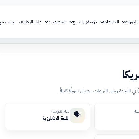
الدورات
الجامعات
دراسة في الخارج
التخصصات
دليل الوظائف
تدريب مه
يكا
سية
لغة الدراسة
🗣️
اللغة الانكليزية