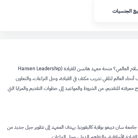
يع الجنسيات
هل تبحث عن فرصة فريدة لبناء مهاراتك القيادية والمساهمة في صنع السلام العالمي؟ منحة معهد هانسن للقيادة (Hansen Leadership
لف أنحاء العالم لتلقي تدريب مكثف في القيادة، وحل النزاعات، والتعاون
ج معرفته للتقديم، من الشروط والمواعيد إلى خطوات التقديم والمزايا التي
جامعة سان دييغو بولاية كاليفورنيا. يهدف المعهد إلى تطوير جيل جديد من
يادة الأخلاقية، والتفاهم الدولي، وحل النزاعات.