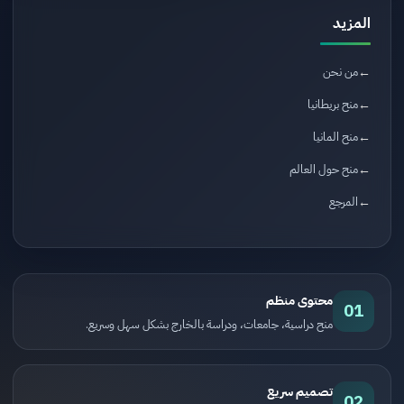
المزيد
من نحن
منح بريطانيا
منح المانيا
منح حول العالم
المرجع
محتوى منظم
01
منح دراسية، جامعات، ودراسة بالخارج بشكل سهل وسريع.
تصميم سريع
02