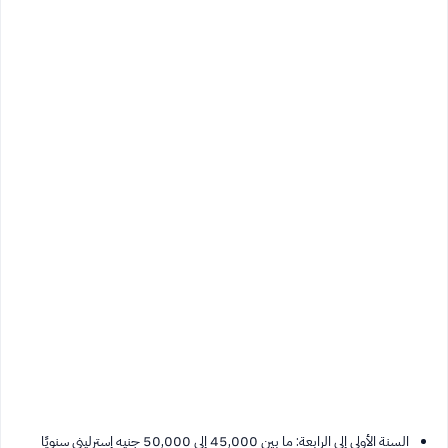
السنة الأولى إلى الرابعة: ما بين 45,000 إلى 50,000 جنيه إسترليني سنويًا