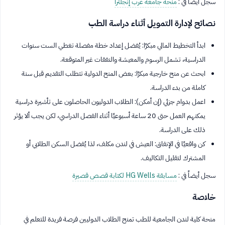
سجل أيضاً في :
منحة جامعة غرب إنجلترا
نصائح لإدارة التمويل أثناء دراسة الطب
ابدأ التخطيط المالي مبكرًا: يُفضل إعداد خطة مفصلة تغطي الست سنوات
الدراسية، تشمل الرسوم والمعيشة والنفقات غير المتوقعة.
ابحث عن منح خارجية مبكرًا: بعض المنح الدولية تتطلب التقديم قبل سنة
كاملة من بدء الدراسة.
اعمل بدوام جزئي (إن أمكن): الطلاب الدوليون الحاصلون على تأشيرة دراسية
يمكنهم العمل حتى 20 ساعة أسبوعيًا أثناء الفصل الدراسي، لكن يجب ألا يؤثر
ذلك على الدراسة.
كن واقعيًا في الإنفاق: العيش في لندن مكلف، لذا يُفضل السكن الطلابي أو
المشترك لتقليل التكاليف.
سجل أيضاً في :
مسابقة HG Wells لكتابة قصص قصيرة
خلاصة
منحة كلية لندن الجامعية للطب تمنح الطلاب الدوليين فرصة فريدة للتعلم في