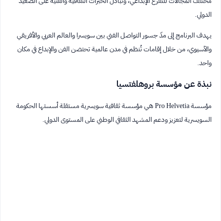
مختلف المجالات للتفرغ الإبداعي، وتبادل الخبرات الثقافية والفنية على الصعيد
الدولي.
يهدف البرنامج إلى مدّ جسور التواصل الفني بين سويسرا والعالم العربي والأفريقي
والآسيوي، من خلال إقامات تُنظم في مدن عالمية تحتضن الفن والإبداع في مكان
واحد.
نبذة عن مؤسسة بروهلفتسيا
مؤسسة Pro Helvetia هي مؤسسة ثقافية سويسرية مستقلة أسستها الحكومة
السويسرية لتعزيز ودعم المشهد الثقافي الوطني على المستوى الدولي.