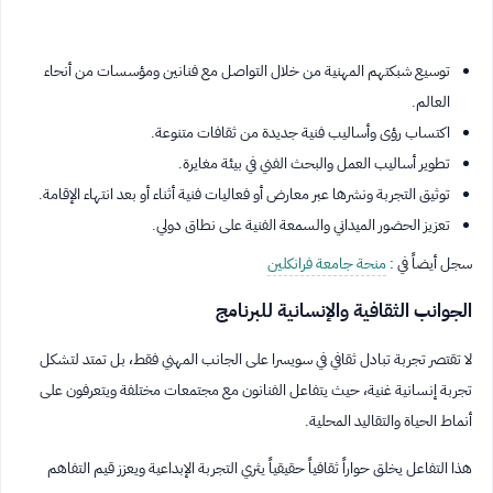
توسيع شبكتهم المهنية من خلال التواصل مع فنانين ومؤسسات من أنحاء
العالم.
اكتساب رؤى وأساليب فنية جديدة من ثقافات متنوعة.
تطوير أساليب العمل والبحث الفني في بيئة مغايرة.
توثيق التجربة ونشرها عبر معارض أو فعاليات فنية أثناء أو بعد انتهاء الإقامة.
تعزيز الحضور الميداني والسمعة الفنية على نطاق دولي.
سجل أيضاً في :
منحة جامعة فرانكلين
الجوانب الثقافية والإنسانية للبرنامج
لا تقتصر تجربة تبادل ثقافي في سويسرا على الجانب المهني فقط، بل تمتد لتشكل
تجربة إنسانية غنية، حيث يتفاعل الفنانون مع مجتمعات مختلفة ويتعرفون على
أنماط الحياة والتقاليد المحلية.
هذا التفاعل يخلق حواراً ثقافياً حقيقياً يثري التجربة الإبداعية ويعزز قيم التفاهم