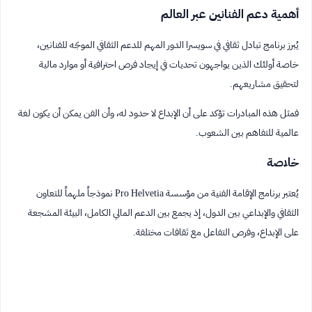
أهمية دعم الفنانين عبر العالم
يُبرز برنامج تبادل ثقافي في سويسرا الدور المهم للدعم الثقافي الموجّه للفنانين،
خاصة أولئك الذين يواجهون تحديات في إيجاد فرص احترافية أو موارد مالية
لتحقيق مشاريعهم.
فمثل هذه المبادرات تؤكد على أن الإبداع لا حدود له، وأن الفن يمكن أن يكون لغة
عالمية للتفاهم بين الشعوب.
خلاصة
يُعتبر برنامج الإقامة الفنية من مؤسسة Pro Helvetia نموذجاً ملهماً للتعاون
الثقافي والإبداعي بين الدول، إذ يجمع بين الدعم المالي الكامل، البيئة المشجعة
على الإبداع، وفرص التفاعل مع ثقافات مختلفة.