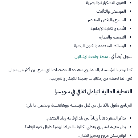
الفنون التشكيلية والبصرية
الموسيقى والتأليف
المسرح والرقص المعاصر
الأدب والكتابة الإبداعية
التصميم والعمارة
الوسائط المتعددة والفنون الرقمية
سجل أيضاً في :
منحة جامعة نوشاتيل
كما ترحب المؤسسة بالمشاريع متعددة التخصصات التي تمزج بين أكثر من مجال
فني، لما تحمله من إمكانيات جديدة للابتكار والتجريب.
التغطية المالية لتبادل ثقافي في سويسرا
البرنامج ممّول بالكامل من قبل مؤسسة بروهلفتسيا، ويشمل ما يلي:
تذاكر السفر ذهاباً وإياباً بين بلد الإقامة وبلد المتقدم.
بدل معيشة شهري يغطي تكاليف الحياة اليومية طوال فترة الإقامة.
توفير سكن مريح ومجهز للفنان.