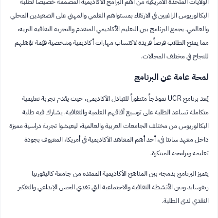
الولايات المتحدة الأمريكية من أهم البرامج الأكاديمية المصممة خصيصاً لطلبة
البكالوريوس الراغبين في الارتقاء بمستواهم العلمي والمهني على الصعيدين المحلي
والعالمي. يجمع البرنامج بين التعليم الأكاديمي المتقدم والتجربة الثقافية الثرية،
مما يمنح الطلاب فرصاً فريدة لاكتساب مهارات أكاديمية وشخصية قيّمة تؤهلهم
للنجاح في مختلف المجالات.
لمحة عامة عن البرنامج
يُعد برنامج UCR نموذجاً متطوراً للتبادل الأكاديمي، حيث يقدم تجربة تعليمية
متكاملة تساعد الطلبة على توسيع آفاقهم العلمية والثقافية. يشارك فيه طلبة
البكالوريوس من مختلف الجامعات العربية والعالمية، ليعيشوا تجربة دراسية مميزة
داخل معهد سانتا في، أحد أهم المعاهد الأكاديمية في أمريكا، المعروف بجودة
تعليمه وبرامجه المبتكرة.
يتميز البرنامج بدمجه بين المناهج الأكاديمية الممتدة من جامعة كاليفورنيا
ريفرسايد وبين الأنشطة الثقافية والاجتماعية التي تغذي الحس الإبداعي والتفكير
النقدي لدى الطلبة.