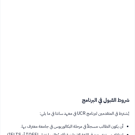
شروط القبول في البرنامج
يُشترط في المتقدمين لبرنامج UCR في معهد سانتا في ما يلي:
أن يكون الطالب مسجلاً في مرحلة البكالوريوس في جامعة معترف بها.
امتلاك مستوى جيد في اللغة الإنجليزية (قد يُطلب اختبار TOEFL أو IELTS).