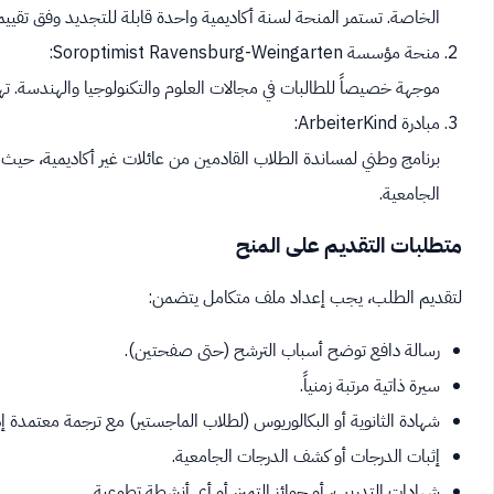
الخاصة. تستمر المنحة لسنة أكاديمية واحدة قابلة للتجديد وفق تقييم ا
منحة مؤسسة Soroptimist Ravensburg-Weingarten:
موجهة خصيصاً للطالبات في مجالات العلوم والتكنولوجيا والهندسة. ت
مبادرة ArbeiterKind:
برنامج وطني لمساندة الطلاب القادمين من عائلات غير أكاديمية، حيث ي
الجامعية.
متطلبات التقديم على المنح
لتقديم الطلب، يجب إعداد ملف متكامل يتضمن:
رسالة دافع توضح أسباب الترشح (حتى صفحتين).
سيرة ذاتية مرتبة زمنياً.
شهادة الثانوية أو البكالوريوس (لطلاب الماجستير) مع ترجمة معتمدة إذا ك
إثبات الدرجات أو كشف الدرجات الجامعية.
شهادات التدريب، أو جوائز التميز، أو أي أنشطة تطوعية.