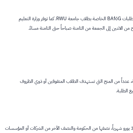
يتولى مكتب دعم التعليم في اتحاد الطلبة Seezeit Bodensee معالجة طلبات BAföG الخاصة بطلاب جامعة RWU. كما توفر وزارة التعليم
 عدداً من المنح التي تستهدف الطلاب المتفوقين أو ذوي الظروف
 الطلبة.
تأسست عام 2011 وتُمنح للطلبة المتميزين أكاديمياً. تبلغ قيمتها 300 يورو شهرياً، نصفها من الحكومة والنصف الآخر من الشركات أو المؤسسات