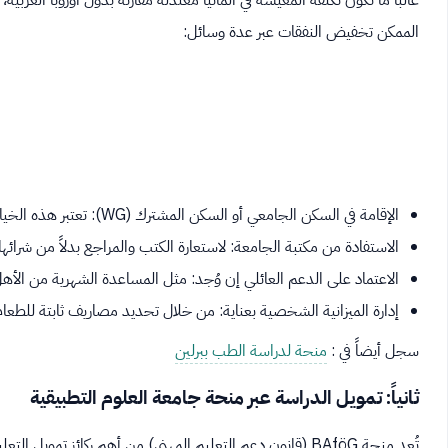
غالباً ما تكون تكلفة المعيشة في ألمانيا معتدلة مقارنة بدول أوروبا الغربي
الممكن تخفيض النفقات عبر عدة وسائل:
الإقامة في السكن الجامعي أو السكن المشترك (WG): تعتبر هذه الخيارات أكثر توفيراً من استئجار شقة خاصة.
الاستفادة من مكتبة الجامعة: لاستعارة الكتب والمراجع بدلاً من شرائها.
الاعتماد على الدعم العائلي إن وُجد: مثل المساعدة الشهرية من الأهل 
إدارة الميزانية الشخصية بعناية: من خلال تحديد مصاريف ثابتة للطعام
سجل أيضاً في :
منحة لدراسة الطب ببرلين
ثانياً: تمويل الدراسة عبر منحة جامعة العلوم التطبيقية
تُعد منحة BAföG (قانون دعم التعليم المهني) من أهم ركائز 