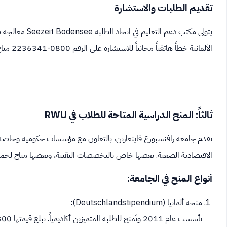
تقديم الطلبات والاستشارة
الألمانية خطاً هاتفياً مجانياً للاستشارة على الرقم 0800-2236341 متاح من الاثنين إلى الجمعة من الثامنة صباحاً حتى الثامنة مساءً.
ثالثاً: المنح الدراسية المتاحة للطلاب في RWU
تقدم جامعة رافنسبورغ فاينغارتن، بالتعاون مع مؤسسات حكومية وخاصة،
الاقتصادية الصعبة. بعضها خاص بالتخصصات التقنية، وبعضها متاح لجميع
أنواع المنح في الجامعة:
منحة ألمانيا (Deutschlandstipendium):