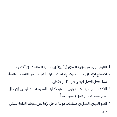
التنوع البيئي: من مزارع الشاي في “ريزا” إلى حماية السلاحف في “فتحية”.
الاحتياج الإنساني: بسبب موقعها، تحتضن تركيا أكبر عدد من اللاجئين عالمياً،
مما يجعل العمل الإغاثي فيها ذا أثر حقيقي.
التكلفة المعيشية: مقارنة بأوروبا، تعتبر تكاليف المعيشة للمتطوعين (في حال
عدم وجود تمويل كامل) مقبولة جداً.
النمو المهني: العمل في منظمات دولية داخل تركيا يعزز سيرتك الذاتية بشكل
كبير.