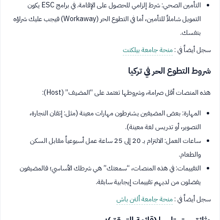
التأمين الصحي: شرط إلزامي للحصول على الإقامة. في برامج ESC يكون
التمويل شاملاً للتأمين، أما في التطوع الحر (Workaway) فيجب عليك شراؤه
بنفسك.
سجل أيضاً في :
منحة جامعة بيلكنت
شروط التطوع الحر في تركيا
هذه المنصات أقل صرامة، وشروطها تعتمد على “المضيف” (Host):
المهارة: بعض المضيفين يشترطون مهارات معينة (مثل: إتقان النجارة،
التصوير، أو تدريس لغة معينة).
ساعات العمل: الالتزام بـ 20 إلى 25 ساعة عمل أسبوعياً مقابل السكن
والطعام.
التقييمات: في هذه المنصات، “سمعتك” هي شرطك الأساسي؛ فالمضيفون
يفضلون من لديهم تقييمات إيجابية سابقة.
سجل أيضاً في :
منحة جامعة ألتن باش