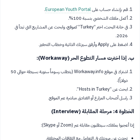
قم بإنشاء حساب على
European Youth Portal
.
أكمل ملفك الشخصي بنسبة 100%.
في خانة البحث، اختر “Turkey” كموقع، وابحث عن المشاريع التي تبدأ في
2026.
اضغط على Apply وأرفق سيرتك الذاتية وخطاب التحفيز.
ب. إذا اخترت مسار التطوع الحر (Workaway):
اشترك في موقع Workaway.info (يتطلب رسوماً سنوية بسيطة حوالي 50
دولاراً).
ابحث عن “Hosts in Turkey”.
راسل أصحاب المزارع أو الفنادق مباشرة عبر الموقع.
الخطوة 4: مرحلة المقابلة (Interview)
إذا أعجبوا بملفك، سيطلبون مقابلة عبر (Zoom أو Skype):
تحدث عن مرونتك في التعامل مع الثقافات المختلفة.