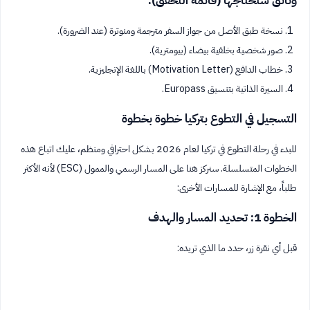
وثائق ستحتاجها (قائمة التحقق):
نسخة طبق الأصل من جواز السفر مترجمة ومنوترة (عند الضرورة).
صور شخصية بخلفية بيضاء (بيومترية).
خطاب الدافع (Motivation Letter) باللغة الإنجليزية.
السيرة الذاتية بتنسيق Europass.
التسجيل في التطوع بتركيا خطوة بخطوة
للبدء في رحلة التطوع في تركيا لعام 2026 بشكل احترافي ومنظم، عليك اتباع هذه
الخطوات المتسلسلة. سنركز هنا على المسار الرسمي والممول (ESC) لأنه الأكثر
طلباً، مع الإشارة للمسارات الأخرى:
الخطوة 1: تحديد المسار والهدف
قبل أي نقرة زر، حدد ما الذي تريده: