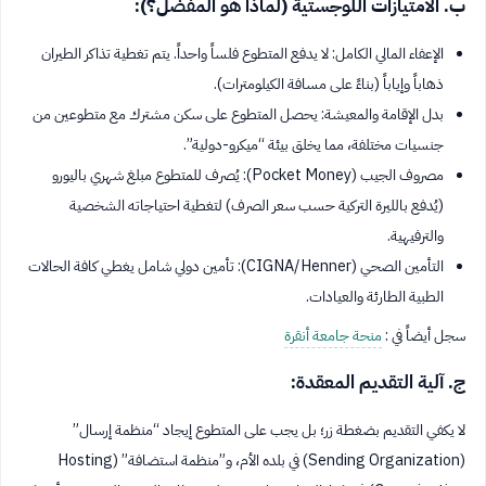
ب. الامتيازات اللوجستية (لماذا هو المفضل؟):
الإعفاء المالي الكامل: لا يدفع المتطوع فلساً واحداً. يتم تغطية تذاكر الطيران
ذهاباً وإياباً (بناءً على مسافة الكيلومترات).
بدل الإقامة والمعيشة: يحصل المتطوع على سكن مشترك مع متطوعين من
جنسيات مختلفة، مما يخلق بيئة “ميكرو-دولية”.
مصروف الجيب (Pocket Money): يُصرف للمتطوع مبلغ شهري باليورو
(يُدفع بالليرة التركية حسب سعر الصرف) لتغطية احتياجاته الشخصية
والترفيهية.
التأمين الصحي (CIGNA/Henner): تأمين دولي شامل يغطي كافة الحالات
الطبية الطارئة والعيادات.
سجل أيضاً في :
منحة جامعة أنقرة
ج. آلية التقديم المعقدة:
لا يكفي التقديم بضغطة زر؛ بل يجب على المتطوع إيجاد “منظمة إرسال”
(Sending Organization) في بلده الأم، و”منظمة استضافة” (Hosting