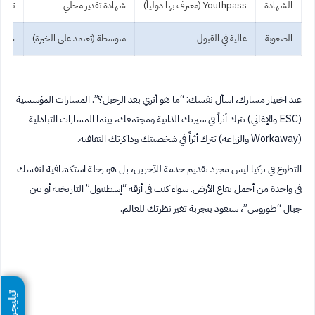
الشهادة
Youthpass (معترف بها دولياً)
شهادة تقدير محلي
تقييم
الصعوبة
عالية في القبول
متوسطة (تعتمد على الخبرة)
سهلة 
عند اختيار مسارك، اسأل نفسك: “ما هو أثري بعد الرحيل؟”. المسارات المؤسسية
(ESC والإغاثي) تترك أثراً في سيرتك الذاتية ومجتمعك، بينما المسارات التبادلية
(Workaway والزراعة) تترك أثراً في شخصيتك وذاكرتك الثقافية.
التطوع في تركيا ليس مجرد تقديم خدمة للآخرين، بل هو رحلة استكشافية لنفسك
في واحدة من أجمل بقاع الأرض. سواء كنت في أزقة “إسطنبول” التاريخية أو بين
جبال “طوروس”، ستعود بتجربة تغير نظرتك للعالم.
تيليجرام