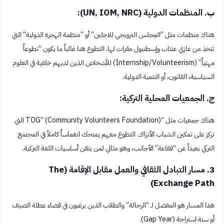
ب. المنظمات الدولية (UN, IOM, NRC):
هناك منظمات مثل “المجلس النرويجي للاجئين” أو “منظمة الهجرة الدولية” التي
تتخذ من غازي عنتاب وإسطنبول مقرات لها. التطوع هنا غالباً ما يكون “تطوعاً
مهنياً” (Internship/Volunteerism) للأشخاص الذين لديهم خلفية في العلوم
السياسية، القانون، أو التنمية الدولية.
ج. الجمعيات المحلية التركية:
هناك جمعيات مثل “TOG” (Community Volunteers Foundation) التي
تركز على تمكين الشباب الأتراك. التطوع معهم يمنحك انغماساً كاملاً في المجتمع
التركي بعيداً عن “فقاعة” الأجانب، وهو مثالي لمن يتقن أساسيات اللغة التركية.
3. مسار التبادل الثقافي والعمل مقابل الإقامة (The
Exchange Path)
هذا المسار هو المفضل لـ “الرحالة” والطلاب الذين يرغبون في قضاء عطلة الصيف
أو سنة استراحة (Gap Year).