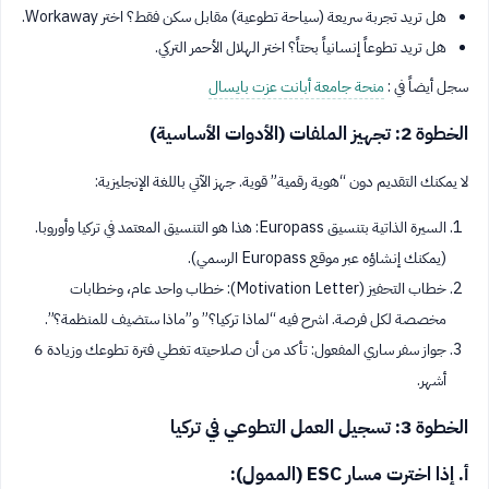
هل تريد تجربة سريعة (سياحة تطوعية) مقابل سكن فقط؟ اختر Workaway.
هل تريد تطوعاً إنسانياً بحتاً؟ اختر الهلال الأحمر التركي.
سجل أيضاً في :
منحة جامعة أبانت عزت بايسال
الخطوة 2: تجهيز الملفات (الأدوات الأساسية)
لا يمكنك التقديم دون “هوية رقمية” قوية. جهز الآتي باللغة الإنجليزية:
السيرة الذاتية بتنسيق Europass: هذا هو التنسيق المعتمد في تركيا وأوروبا.
(يمكنك إنشاؤه عبر موقع Europass الرسمي).
خطاب التحفيز (Motivation Letter): خطاب واحد عام، وخطابات
مخصصة لكل فرصة. اشرح فيه “لماذا تركيا؟” و”ماذا ستضيف للمنظمة؟”.
جواز سفر ساري المفعول: تأكد من أن صلاحيته تغطي فترة تطوعك وزيادة 6
أشهر.
الخطوة 3: تسجيل العمل التطوعي في تركيا
أ. إذا اخترت مسار ESC (الممول):