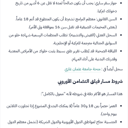
جواز سفر ساري: يجب أن يكون صالحاً لمدة لا تقل عن 6 أشهر من تاريخ
دخولك لتركيا.
السن القانوني: معظم البرامج تشترط أن يكون المتطوع قد أتم 18 عاماً.
(بعض المخيمات الصيفية قد تقبل سن 16 بموافقة ولي الأمر).
السجل العدلي (الفيش والتشبيه): تطلب المنظمات الرسمية شهادة خلو من
السوابق الجنائية مترجمة للتركية أو الإنجليزية.
اللياقة الصحية: قد يُطلب تقرير طبي بسيط يثبت خلوك من الأمراض المعدية
وقدرتك البدنية على أداء المهام.
سجل أيضاً في :
منحة جامعة عثمان غازي
شروط مسار فيلق التضامن الأوروبي
هذا المسار هو الأكثر دقة في شروطه لأنه “ممول بالكامل”:
العمر: حصراً بين 18 و30 عاماً (لا يمكنك البدء في المشروع إذا تجاوزت الثلاثين
بيوم واحد).
الجنسية: متاح لمواطني الدول الأوروبية والدول الشريكة (تشمل معظم الدول