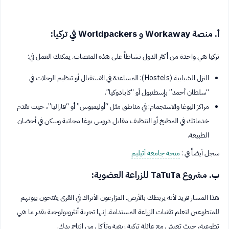
أ. منصة Workaway و Worldpackers في تركيا:
تركيا هي واحدة من أكثر الدول نشاطاً على هذه المنصات. يمكنك العمل في:
النزل الشبابية (Hostels): المساعدة في الاستقبال أو تنظيم الرحلات في
“سلطان أحمد” بإسطنبول أو “كابادوكيا”.
مراكز اليوغا والاستجمام: في مناطق مثل “أوليمبوس” أو “فاراليا”، حيث تقدم
خدماتك في المطبخ أو التنظيف مقابل دروس يوغا مجانية وسكن في أحضان
الطبيعة.
سجل أيضاً في :
منحة جامعة أتيليم
ب. مشروع TaTuTa للزراعة العضوية:
هذا المسار فريد لأنه يربطك بالأرض. المزارعون الأتراك في القرى يفتحون بيوتهم
للمتطوعين لتعلم تقنيات الزراعة المستدامة. إنها تجربة أنثروبولوجية بقدر ما هي
تطوعية، حيث تعيش مع عائلة تركية ريفية وتأكل من إنتاج يدك.