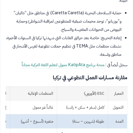
البيئة:
حماية السلاحف البحرية (Caretta Caretta): في مناطق مثل “داليان”
و”بوزيانو”، توجد مخيمات صيفية للمتطوعين لمراقبة الشواطئ وحماية
البيوض من الحيوانات المفترسة والسياح.
إعادة التحريج: خاصة بعد حرائق الغابات التي شهدتها تركيا في السنوات الأخيرة،
نشطت منظمات مثل TEMA في تنظيم حملات تطوعية لغرس الأشجار في
مناطق واسعة.
سجل أيضاً في :
منحة برنامج KatipAta ممول لتعلم اللغة التركية مجاناً
مقارنة مسارات العمل التطوعي في تركيا
المعيار
ESC (الأوروبي)
المنظمات الإغاثية
التبادل (y
التمويل
كامل (سفر + سكن + راتب)
غالباً غير ممول
إقام
المدة
طويلة (شهرين – سنة)
متغيرة (أسبوع – أشهر)
قصير