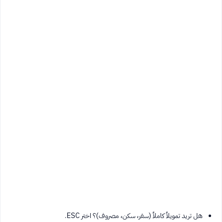
هل تريد تمويلاً كاملاً (سفر، سكن، مصروف)؟ اختر ESC.