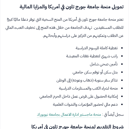
تمويل منحة جامعة جورج تاون في أمريكا والمزايا المالية
تعتبر منحة جامعة جورج تاون في أمريكا من المنح السخية التي توفر دعمًا ماليًا كبيرًا
للطلاب المستفيدين. تهدف الجامعة من خلال هذه المنح إلى تخفيف العبء المالي
عن الطلاب وتمكينهم من التركيز على دراستهم وأبحاثهم.
تغطية كاملة للرسوم الدراسية
راتب شهري لتغطية نفقات المعيشة
تأمين صحي شامل
بدل سكن أو توفير سكن جامعي
تذاكر سفر سنوية (ذهاب وعودة) إلى الوطن
منحة لشراء الكتب والمستلزمات الدراسية
إمكانية الحصول على فرص عمل داخل الحرم الجامعي
دعم مالي لحضور المؤتمرات والندوات العلمية
سجل أيضاً في :
منحة ماجستير ادارة الاعمال بجامعة نيويورك
شروط التقديم لمنحة جامعة جورج تاون في أمريكا