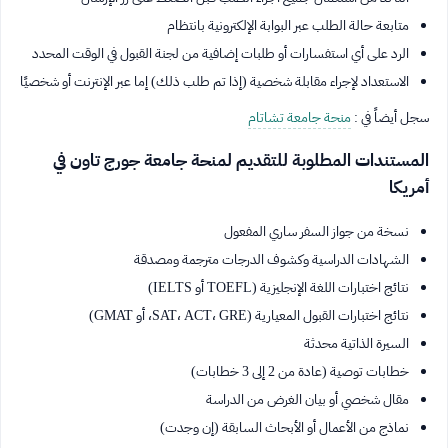
متابعة حالة الطلب عبر البوابة الإلكترونية بانتظام
الرد على أي استفسارات أو طلبات إضافية من لجنة القبول في الوقت المحدد
الاستعداد لإجراء مقابلة شخصية (إذا تم طلب ذلك) إما عبر الإنترنت أو شخصيًا
سجل أيضاً في :
منحة جامعة تشاتام
المستندات المطلوبة للتقديم لمنحة جامعة جورج تاون في
أمريكا
نسخة من جواز السفر ساري المفعول
الشهادات الدراسية وكشوف الدرجات مترجمة ومصدقة
نتائج اختبارات اللغة الإنجليزية (TOEFL أو IELTS)
نتائج اختبارات القبول المعيارية (SAT، ACT، GRE، أو GMAT)
السيرة الذاتية محدثة
خطابات توصية (عادة من 2 إلى 3 خطابات)
مقال شخصي أو بيان الغرض من الدراسة
نماذج من الأعمال أو الأبحاث السابقة (إن وجدت)