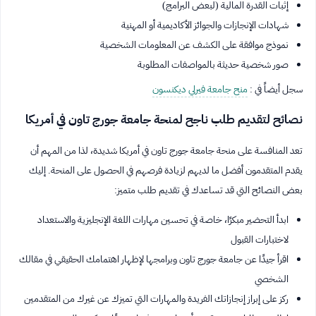
إثبات القدرة المالية (لبعض البرامج)
شهادات الإنجازات والجوائز الأكاديمية أو المهنية
نموذج موافقة على الكشف عن المعلومات الشخصية
صور شخصية حديثة بالمواصفات المطلوبة
سجل أيضاً في :
منح جامعة فيرلي ديكنسون
نصائح لتقديم طلب ناجح لمنحة جامعة جورج تاون في أمريكا
تعد المنافسة على منحة جامعة جورج تاون في أمريكا شديدة، لذا من المهم أن
يقدم المتقدمون أفضل ما لديهم لزيادة فرصهم في الحصول على المنحة. إليك
بعض النصائح التي قد تساعدك في تقديم طلب متميز:
ابدأ التحضير مبكرًا، خاصة في تحسين مهارات اللغة الإنجليزية والاستعداد
لاختبارات القبول
اقرأ جيدًا عن جامعة جورج تاون وبرامجها لإظهار اهتمامك الحقيقي في مقالك
الشخصي
ركز على إبراز إنجازاتك الفريدة والمهارات التي تميزك عن غيرك من المتقدمين