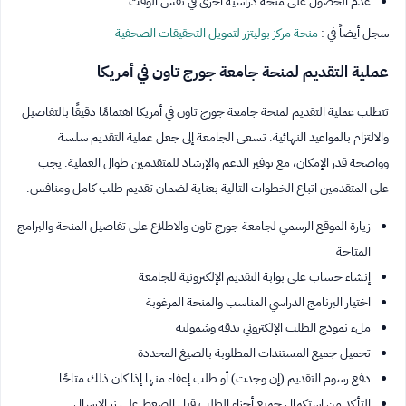
عدم الحصول على منحة دراسية أخرى في نفس الوقت
سجل أيضاً في :
منحة مركز بوليتزر لتمويل التحقيقات الصحفية
عملية التقديم لمنحة جامعة جورج تاون في أمريكا
تتطلب عملية التقديم لمنحة جامعة جورج تاون في أمريكا اهتمامًا دقيقًا بالتفاصيل
والالتزام بالمواعيد النهائية. تسعى الجامعة إلى جعل عملية التقديم سلسة
وواضحة قدر الإمكان، مع توفير الدعم والإرشاد للمتقدمين طوال العملية. يجب
على المتقدمين اتباع الخطوات التالية بعناية لضمان تقديم طلب كامل ومنافس.
زيارة الموقع الرسمي لجامعة جورج تاون والاطلاع على تفاصيل المنحة والبرامج
المتاحة
إنشاء حساب على بوابة التقديم الإلكترونية للجامعة
اختيار البرنامج الدراسي المناسب والمنحة المرغوبة
ملء نموذج الطلب الإلكتروني بدقة وشمولية
تحميل جميع المستندات المطلوبة بالصيغ المحددة
دفع رسوم التقديم (إن وجدت) أو طلب إعفاء منها إذا كان ذلك متاحًا
التأكد من استكمال جميع أجزاء الطلب قبل الضغط على زر الإرسال