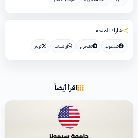
شارك المنحة
فيسبوك
تيليجرام
واتساب
تويتر
اقرأ أيضاً