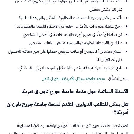
اطلب خطابات توصية من أشخاص يعرفونك جيدًا ويمكنهم التحدث عن
قدراتك بشكل مفصل
تأكد من تقديم جميع المستندات المطلوبة بالشكل والجودة المناسبة
راجع طلبك عدة مرات للتأكد من خلوه من الأخطاء اللغوية والمعلوماتية
كن صادقًا وأصيلًا في جميع أجزاء طلبك، خاصة في المقال الشخصي
شارك في الأنشطة التطوعية والمجتمعية لتعزيز ملفك الشخصي
استشر مرشدين أكاديميين أو طلاب سابقين حصلوا على منح مماثلة للحصول
على نصائح قيمة
تابع المواعيد النهائية بدقة وقدم طلبك قبل الموعد النهائي بوقت كافٍ
سجل أيضاً في :
منحة جامعة سياتل الأمريكية بتمويل كامل
الأسئلة الشائعة حول منحة جامعة جورج تاون في أمريكا
هل يمكن للطلاب الدوليين التقدم لمنحة جامعة جورج تاون في
أمريكا؟
نعم، ترحب جامعة جورج تاون بالطلاب الدوليين وتقدم لهم فرصًا متساوية
للحصول على المنح الدراسية. يجب على الطلاب الدوليين استيفاء جميع متطلبات