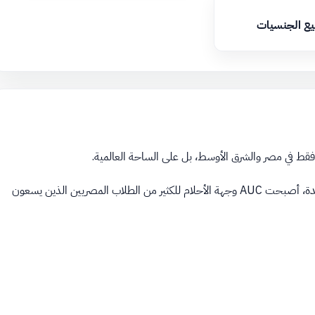
يع الجنسيات
بفضل برامجها الأكاديمية المتميزة، بيئتها الجامعية المحفزة، وفرصها الواعدة، أصبحت AUC وجهة الأحلام للكثير من الطلاب المصريين الذين يسعون