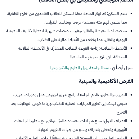
دعم السكن: قد توفر المنحة دعمًا للسكن للطلاب القادمين من خارج القاهرة،
مما يضمن لهم بيئة معيشية مريحة ومناسبة للدراسة.
مخصصات المعيشة والنقل: توفير مخصصات شهرية لتغطية تكاليف المعيشة
اليومية والنقل، مما يخفف من الأعباء المالية على الطلاب.
الأنشطة الطلابية: إتاحة الفرصة للطلاب للمشاركة في الأنشطة الطلابية
المختلفة التي تثري تجربتهم الجامعية.
سجل أيضاً في :
منحة جامعة زويل للعلوم والتكنولوجيا
الفرص الأكاديمية والمهنية
التدريب والتطوير: تقدم الجامعة برامج تدريبية وورش عمل ودورات تدريب
صيفي تهدف إلى تطوير المهارات العملية للطلاب وزيادة فرص التوظيف بعد
التخرج.
الاعتراف الدولي: تمنح شهادات معتمدة عالميًا تتوافق مع معايير الجامعات
الأوروبية وتحظى باعتراف واسع من جهات التقييم الدولية.
البرامج التعليمية عالية الجودة: البرامج مبنية وفقًا لنماذج التعليم الألماني،