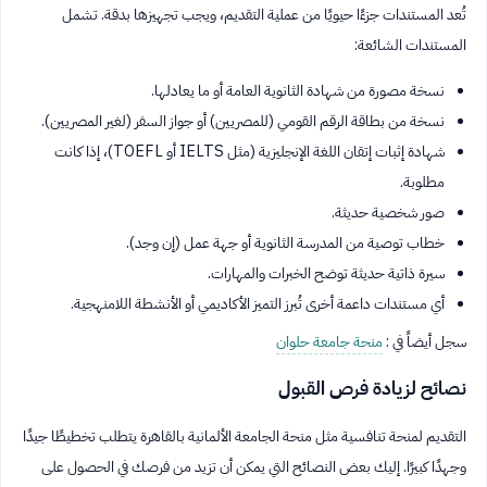
تُعد المستندات جزءًا حيويًا من عملية التقديم، ويجب تجهيزها بدقة. تشمل
المستندات الشائعة:
نسخة مصورة من شهادة الثانوية العامة أو ما يعادلها.
نسخة من بطاقة الرقم القومي (للمصريين) أو جواز السفر (لغير المصريين).
شهادة إثبات إتقان اللغة الإنجليزية (مثل IELTS أو TOEFL)، إذا كانت
مطلوبة.
صور شخصية حديثة.
خطاب توصية من المدرسة الثانوية أو جهة عمل (إن وجد).
سيرة ذاتية حديثة توضح الخبرات والمهارات.
أي مستندات داعمة أخرى تُبرز التميز الأكاديمي أو الأنشطة اللامنهجية.
سجل أيضاً في :
منحة جامعة حلوان
نصائح لزيادة فرص القبول
التقديم لمنحة تنافسية مثل منحة الجامعة الألمانية بالقاهرة يتطلب تخطيطًا جيدًا
وجهدًا كبيرًا. إليك بعض النصائح التي يمكن أن تزيد من فرصك في الحصول على