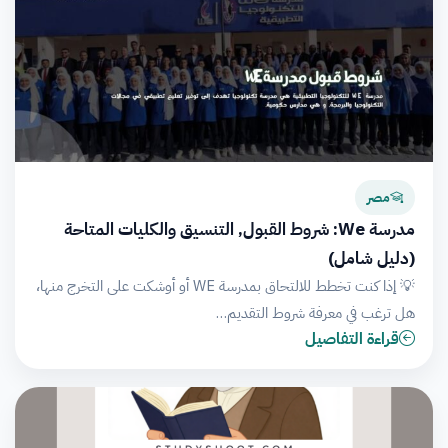
مصر
مدرسة We: شروط القبول, التنسيق والكليات المتاحة
(دليل شامل)
💡 إذا كنت تخطط للالتحاق بمدرسة WE أو أوشكت على التخرج منها،
هل ترغب في معرفة شروط التقديم…
قراءة التفاصيل