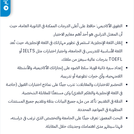
التفوق الأكاديمي: حافظ على أعلى الدرجات الممكنة في الثانوية العامة، حيث
أن المعدل الدراسي هو أحد أهم معايير الاختيار.
إتقان اللغة الإنجليزية: استثمر في تطوير مهاراتك في اللغة الإنجليزية، حيث تُعد
اللغة الأساسية للتدريس في الجامعة، واجتياز اختبارات مثل IELTS أو
TOEFL بدرجات عالية سيعزز من ملفك.
إعداد سيرة ذاتية قوية: سلط الضوء على إنجازاتك الأكاديمية، والأنشطة
اللامنهجية، وأي خبرات تطوعية أو تدريبية.
التحضير للاختبارات والمقابلات: تدرب جيدًا على نماذج اختبارات القبول (خاصة
في اللغة الإنجليزية والتفكير النقدي) وكن مستعدًا للمقابلة الشخصية.
الدقة في التقديم: تأكد من ملء جميع البيانات بدقة وتقديم جميع المستندات
المطلوبة في المواعيد المحددة.
البحث المعمق: تعرف جيدًا على الجامعة والتخصص الذي ترغب في دراسته،
فهذا سيظهر مدى اهتمامك وجديتك خلال المقابلة.