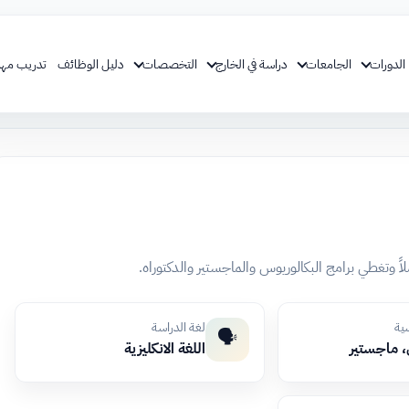
الدورات
الجامعات
دراسة في الخارج
التخصصات
دليل الوظائف
تدريب مهن
اً وتغطي برامج البكالوريوس والماجستير والدكتوراه.
سية
لغة الدراسة
🗣️
 ماجستير
اللغة الانكليزية