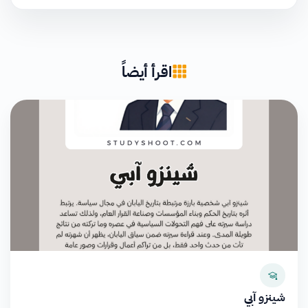
اقرأ أيضاً
شينزو آبي