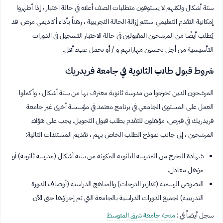
ستة أشكال ولكنهم لا يستوفون متطلبات الصف أعلاه في حالة اختبار ، إذا أظهروا
إمكانية التقدم التعليمي. ستتم إزالة الحالة التجريبية ، رهناً بأداء أكاديمي مرض. قد
يُطلب أيضًا من المرشحين المقبولين في حالة الاختبار التسجيل في الدورات
التأسيسية من أجل تحسين مهاراتهم و / أو تحمل عبء أقل.
شروط قبول طلاب الثانوية في جامعة فريدريك
المرشحون الذين تخرجوا من مدرسة ثانوية معترف بها من ستة أشكال ، وأكملوا
العمل على المستوى الجامعي في برنامج معتمد في مؤسسة أخرى غير جامعة
فريدريك في قبرص، مؤهلون للتقدم بطلب قبول التحويل. يجب على هؤلاء
المرشحين ، إلى جانب نموذج الطلب الخاص بهم ، تقديم المستندات التالية:
شهادة التخرج من المدرسة الثانوية المكونة من ستة أشكال (مدرسة ثانوية) أو
مؤهل معادل.
النصوص الرسمية (تقارير الدرجات) والمناهج الدراسية (أوصاف الدورة
التدريبية) لجميع الدورات الدراسية بالجامعة التي تم إجراؤها حتى الآن.
سجل أيضاً في :
منحة جامعة شرق المتوسط