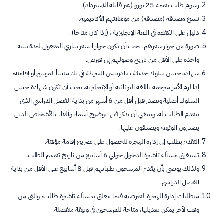
رسوم طلب بقيمة 25 يورو (غير قابلة للاسترداد).
نسخ مصدقة (مصدقة) من مؤهلاتهم الأكاديمية.
دليل على الكفاءة في اللغة الإنجليزية ، (إذا كان متاحا).
صورة من جواز سفرهم. يجب أن يكون جواز السفر ساري المفعول لمدة سنة
واحدة على الأقل من تاريخ وصولهم إلى قبرص.
شهادة حسن سلوك حديثة صادرة عن الشرطة في بلد منشأ المرشح أو إقامته،
إذا لزم الأمر مترجمة باللغة اليونانية أو الإنجليزية. يجب أن تكون شهادة حسن
السلوك أصلية وتصدر قبل أقل من 6 أشهر من بداية الفصل الدراسي الذي
يتقدم الطالب له. وينبغي أن يذكر فيها بوضوح أسماء وألقاب الأشخاص الذين
يصدرون الوثيقة ويصدقون عليها.
التقدم بطلب إلى إدارة الهجرة للحصول على تصريح إقامة مؤقتة.
تستغرق مسألة تأشيرة الدخول حوالي 6 أسابيع من تاريخ تقديم الطلب.
ولذلك يوصى بأن يقدم المرشحون طلباتهم قبل 8 أسابيع على الأقل من بداية
الفصل الدراسي.
متطلبات إدارة الهجرة القبرصية فيما يتعلق بمسألة تأشيرة طالب، والتي من
وقت لآخر يمكن تعديلها، متاحة للمرشحين في وثيقة منفصلة.