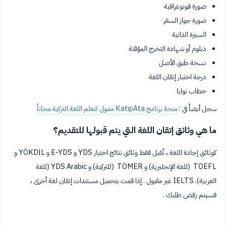
صورة فوتوغرافية
صورة جواز السفر
السيرة الذاتية
دبلوم أو شهادة التخرج المؤقتة
نسخة طبق الأصل
درجة اختبار إتقان اللغة
خطاب نوايا
سجل أيضاً في :
منحة برنامج KatipAta ممول لتعلم اللغة التركية مجاناً
ما هي وثائق إتقان اللغة التي يتم قبولها للتقديم؟
كوثائق إجادة اللغة ، تُقبل فقط وثائق نتائج اختبار YDS و E-YDS و YÖKDİL و
TOEFL (للغة الإنجليزية) و TÖMER (للتركية) و YDS Arabic (للغة
العربية). IELTS غير مقبول . إذا قمت بتحميل مستندات إتقان لغة أخرى ،
فسيتم رفض طلبك .