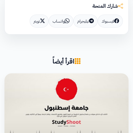
شارك المنحة
فيسبوك
تيليجرام
واتساب
تويتر
اقرأ أيضاً