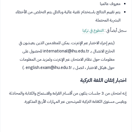
معروف عالميا
يتم تقييم النتائج باستخدام تقنية عالية وبالتالي يتم التخلص من الأخطاء
البشرية المحتملة
سجل أيضاً في :
التطوع في تركيا
(يتم إجراء الاختبار عبر الإنترنت. يمكن للمتقدمين الذين يعيشون في
الخارج الاتصال بـ
international@ihu.edu.tr
للحصول على
معلومات حول نظام الامتحان عبر الإنترنت ولمزيد من المعلومات
حول هيكل الاختبار ، اتصل بـ
english.exam@ihu.edu.tr
.)
اختبار إتقان اللغة التركية
إنه امتحان من 3 جلسات يتكون من أقسام القراءة والاستماع والكتابة والمحادثة
ويقيس مستوى الكفاءة التركية للمرشحين عبر المهارات الأربع المذكورة.