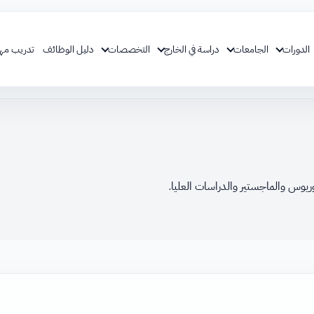
الدورات
الجامعات
دراسة في الخارج
التخصصات
دليل الوظائف
تدريب مه
يوس والماجستير والدراسات العليا.