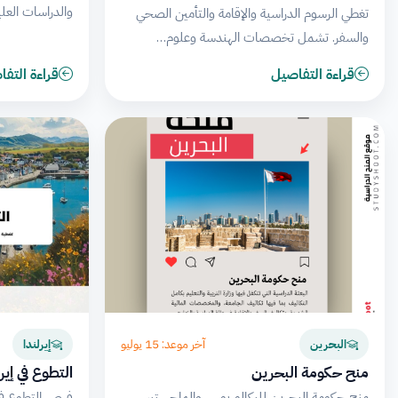
والدراسات العلي
تغطي الرسوم الدراسية والإقامة والتأمين الصحي
والسفر. تشمل تخصصات الهندسة وعلوم…
قراءة التفاصيل
قراءة التف
آخر موعد: 15 يوليو
البحرين
إيرلندا
منح حكومة البحرين
التطوع في إيرل
منح حكومة البحرين للبكالوريوس والماجستير
فرص التطوع في 