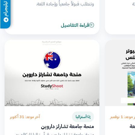
ة
وتتطلب قبولاً جامعياً وإجادة اللغة.
تيليجرام
قراءة التفاصيل
وعد: 1 نوفمبر
آخر موعد: 31 أكتوبر
أستراليا
عة
منحة جامعة تشارلز داروين
منحة جامعة تشارلز داروين في أستراليا للبكالوريوس