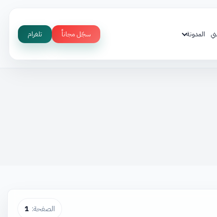
ني
المدونة
سجّل مجاناً
تلغرام
الصفحة:
1