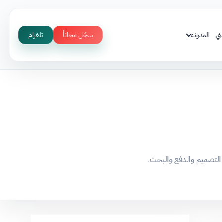
ني
المدونة
سجّل مجاناً
تلغرام
التصميم والدفع والبحث.