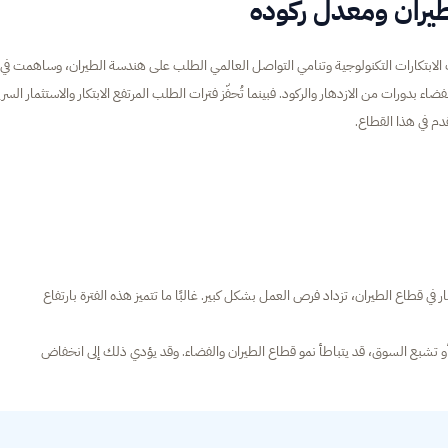
يران ومعدل ركوده
زت الابتكارات التكنولوجية وتنامي التواصل العالمي الطلب على هندسة الطيران، وساهمت في
ء بدورات من الازدهار والركود. فبينما تُحفّز فترات الطلب المرتفع الابتكار والاستثمار السري
دم في هذا القطاع.
ر في قطاع الطيران، تزداد فرص العمل بشكل كبير. غالبًا ما تتميز هذه الفترة بارتفاع
و تشبع السوق، قد يتباطأ نمو قطاع الطيران والفضاء. وقد يؤدي ذلك إلى انخفاض