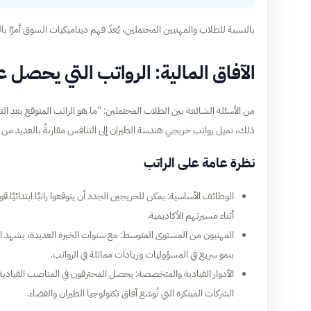
بالنسبة للطلاب والمهنيين المحتملين، يُعدّ فهم ديناميكيات السوق أمرًا با
الآفاق المالية: الرواتب التي يحصل 
من الأسئلة الشائعة بين الطلاب المحتملين: “ما هو الراتب المتوقع بعد التخ
ذلك، تميل رواتب خريجي هندسة الطيران إلى التنافس مقارنةً بالعديد من
نظرة عامة على الراتب
الوظائف الأساسية: يمكن للخريجين الجدد أن يتوقعوا راتبًا ابتدائيًا قويً
أثناء مسيرتهم الأكاديمية.
المهنيون من المستوى المتوسط: مع سنوات الخبرة العديدة، يشهد المه
بنمو سريع في المسؤوليات وزيادات مماثلة في الرواتب.
الأدوار القيادية والمتخصصة: يحصل المحترفون في المناصب القيادية أ
الشركات المبتكرة التي تُوسّع آفاق تكنولوجيا الطيران والفضاء.