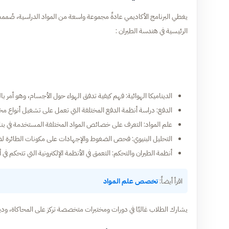
يغطي البرنامج الأكاديمي عادةً مجموعة واسعة من المواد الدراسية، صُممت ك
الرئيسية في هندسة الطيران :
الديناميكا الهوائية: فهم كيفية تدفق الهواء حول الأجسام، وهو أمر با
الدفع: دراسة أنظمة الدفع المختلفة التي تعمل على تشغيل أنواع مخ
علم المواد: التعرف على خصائص المواد المختلفة المستخدمة في بناء
التحليل البنيوي: فحص الضغوط والإجهادات على مكونات الطائرة لضم
أنظمة الطيران والتحكم: التعمق في الأنظمة الإلكترونية التي تتحكم في أد
اقرأ أيضاً:
تخصص علم المواد
يشارك الطلاب غالبًا في دورات ومختبرات متخصصة تركز على المحاكاة، ودينام