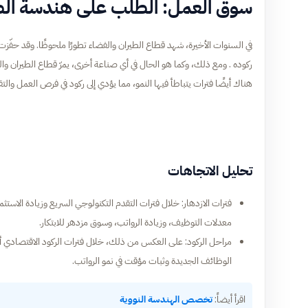
سوق العمل: الطلب على هندسة الط
في السنوات الأخيرة، شهد قطاع الطيران والفضاء تطورًا ملحوظًا. وقد حفّ
ركوده . ومع ذلك، وكما هو الحال في أي صناعة أخرى، يمرّ قطاع الطيران والفضا
هناك أيضًا فترات يتباطأ فيها النمو، مما يؤدي إلى ركود في فرص العمل والتق
تحليل الاتجاهات
فترات الازدهار: خلال فترات التقدم التكنولوجي السريع وزيادة الاستثما
معدلات التوظيف، وزيادة الرواتب، وسوق مزدهر للابتكار.
مراحل الركود: على العكس من ذلك، خلال فترات الركود الاقتصادي أ
الوظائف الجديدة وثبات مؤقت في نمو الرواتب.
اقرأ أيضاً:
تخصص الهندسة النووية