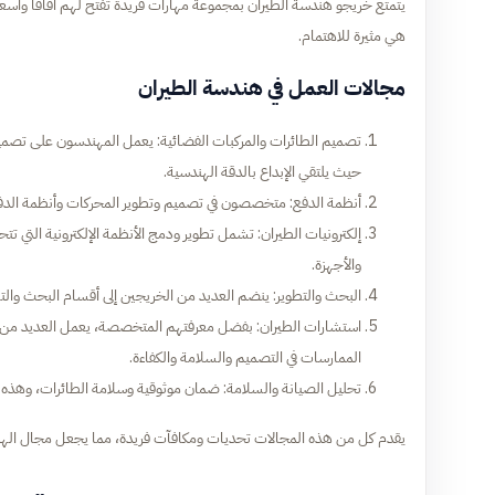
يتمتع خريجو هندسة الطيران بمجموعة مهارات فريدة تفتح لهم آفاقًا واسعة
هي مثيرة للاهتمام.
مجالات العمل في هندسة الطيران
تصميم الطائرات والمركبات الفضائية: يعمل المهندسون على تصميم وتط
حيث يلتقي الإبداع بالدقة الهندسية.
أنظمة الدفع: متخصصون في تصميم وتطوير المحركات وأنظمة الدفع،
إلكترونيات الطيران: تشمل تطوير ودمج الأنظمة الإلكترونية التي تتح
والأجهزة.
البحث والتطوير: ينضم العديد من الخريجين إلى أقسام البحث والت
استشارات الطيران: بفضل معرفتهم المتخصصة، يعمل العديد من
الممارسات في التصميم والسلامة والكفاءة.
تحليل الصيانة والسلامة: ضمان موثوقية وسلامة الطائرات، وهذه الأد
يقدم كل من هذه المجالات تحديات ومكافآت فريدة، مما يجعل مجال الهندس