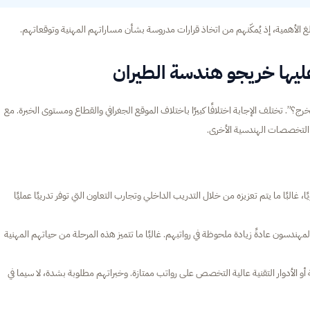
لغ الأهمية، إذ يُمكّنهم من اتخاذ قرارات مدروسة بشأن مساراتهم المهنية وتوقعاتهم.
عليها خريجو هندسة الطيران
رج؟”. تختلف الإجابة اختلافًا كبيرًا باختلاف الموقع الجغرافي والقطاع ومستوى الخبرة. مع
 التخصصات الهندسية الأخرى.
ا، غالبًا ما يتم تعزيزه من خلال التدريب الداخلي وتجارب التعاون التي توفر تدريبًا عمليًا
ندسون عادةً زيادة ملحوظة في رواتبهم. غالبًا ما تتميز هذه المرحلة من حياتهم المهنية
و الأدوار التقنية عالية التخصص على رواتب ممتازة. وخبراتهم مطلوبة بشدة، لا سيما في