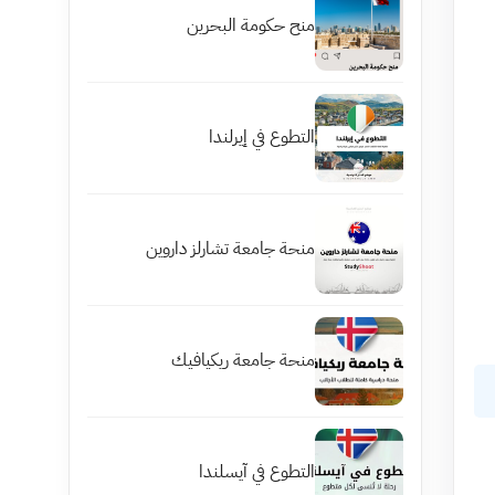
منح حكومة البحرين
التطوع في إيرلندا
منحة جامعة تشارلز داروين
منحة جامعة ريكيافيك
التطوع في آيسلندا