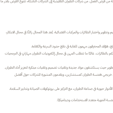
 من فرص العمل. من شركات الطيران التقليدية إلى الشركات الناشئة، تتنوع الفرص بقدر ما
وير واختبار الطائرات والمركبات الفضائية. يُعد هذا المجال رائدًا في مجال الابتكار،
 هؤلاء المحترفون مهمون للغاية في دفع حدود السرعة والكفاءة.
كم بالطائرات. غالبًا ما تتطلب المهن في مجال إلكترونيات الطيران مهاراتٍ في البرمجيات
طوير حيث يستكشفون مواد جديدة وتقنيات تصميم وتقنيات مبتكرة لتعزيز أداء الطيران.
 خريجي هندسة الطيران كمستشارين، ويقدمون المشورة للشركات حول أفضل
وار حيوية في صناعة الطيران، مع التركيز على بروتوكولات الصيانة وتدابير السلامة.
ة الجوية متعدد الاستخدامات وديناميكيًا.