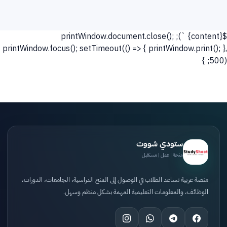
`); printWindow.document.close();
${content}
printWindow.focus(); setTimeout(() => { printWindow.print(); },
500); }
ستودي شووت
منحة | عمل | مستقبل
منصة عربية تساعد الطلاب في الوصول إلى المنح الدراسية، الجامعات، الدورات،
الوظائف، والمعلومات التعليمية المهمة بشكل منظم وسهل.