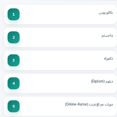
بكالوريوس
1
ماجستير
2
دكتوراه
3
دبلوم (Diplom)
4
دورات عبر الإنترنت (Online-Kurse)
5