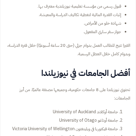
قبول رسمي من مؤسسة تعليمية نيوزيلندية معترف بها.
إثبات القدرة المالية لتغطية تكاليف الدراسة والمعيشة.
شهادة خلو من الأمراض.
جواز سفر ساري المفعول.
الفيزا تتيح للطالب العمل بدوام جزئي (حتى 20 ساعة أسبوعيًا) خلال فترة الدراسة،
وبدوام كامل خلال العطل الرسمية.
أفضل الجامعات في نيوزيلندا
تحتوي نيوزيلندا على 8 جامعات حكومية، وجميعها مصنفة عالميًا. من أبرز
الجامعات:
جامعة أوكلاند University of Auckland
جامعة أوتاغو University of Otago
جامعة فيكتوريا في ويلينغتون Victoria University of Wellington