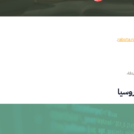
.
rabota.r
دفة.
وسيا