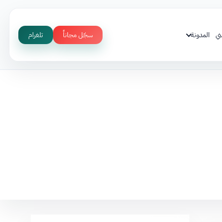
ني
المدونة
سجّل مجاناً
تلغرام