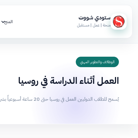
ستودي شووت
المنح
منحة | عمل | مستقبل
الوظائف والتطوير المهني
العمل أثناء الدراسة في روسيا
يُسمح للطلاب الدوليين العمل في روسيا حتى 20 ساعة أسبوعياً بشروط، مع توفر وظائف متنوعة ومتوسط راتب 15-25 ألف روبل.