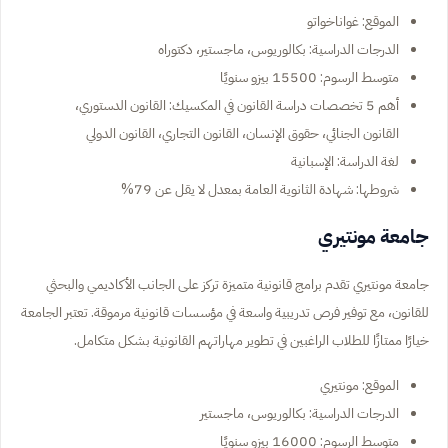
الموقع: غواناخواتو
الدرجات الدراسية: بكالوريوس، ماجستير، دكتوراه
متوسط الرسوم: 15500 بيزو سنويًا
أهم 5 تخصصات دراسة القانون في المكسيك: القانون الدستوري،
القانون الجنائي، حقوق الإنسان، القانون التجاري، القانون الدولي
لغة الدراسة: الإسبانية
شروطها: شهادة الثانوية العامة بمعدل لا يقل عن 79%
جامعة مونتيري
جامعة مونتيري تقدم برامج قانونية متميزة تركز على الجانب الأكاديمي والبحثي
للقانون، مع توفير فرص تدريبية واسعة في مؤسسات قانونية مرموقة. تعتبر الجامعة
خيارًا ممتازًا للطلاب الراغبين في تطوير مهاراتهم القانونية بشكل متكامل.
الموقع: مونتيري
الدرجات الدراسية: بكالوريوس، ماجستير
متوسط الرسوم: 16000 بيزو سنويًا