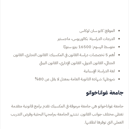
الموقع: كابو سان لوكاس
الدرجات الدراسية: بكالوريوس، ماجستير
متوسط الرسوم: 16500 بيزو سنويًا
أهم 5 تخصصات دراسة القانون في المكسيك: القانون التجاري، القانون
الجنائي، القانون الدولي، القانون الإداري، القانون البيئي
لغة الدراسة: الإسبانية
شروطها: شهادة الثانوية العامة بمعدل لا يقل عن 80%
جامعة غواناخواتو
جامعة غواناخواتو هي جامعة مرموقة في المكسيك تقدم برامج قانونية متقدمة
تغطي مختلف جوانب القانون. تشتهر الجامعة ببرامجها البحثية وفرص التدريب
العملي التي توفرها لطلابها.