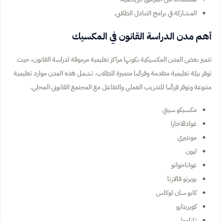
المشاركة في برامج التبادل الطلابي.
أهم مدن الدراسة القانون في المكسيك
تتميز بعض المدن المكسيكية بكونها مراكز تعليمية مرموقة لدراسة القانون، حيث
توفر بيئة تعليمية متقدمة وفرصًا متميزة للطلاب. تشمل هذه المدن موارد تعليمية
متنوعة وتوفر فرصًا للتدريب العملي والتفاعل مع المجتمع القانوني المحلي.
مكسيكو سيتي
غوادالاخارا
مونتيري
ليون
غواناخواتو
بويرتو فالارتا
كابو سان لوكاس
كويريتارو
تانامولي