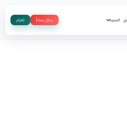
ني
المدونة
سجّل مجاناً
تلغرام