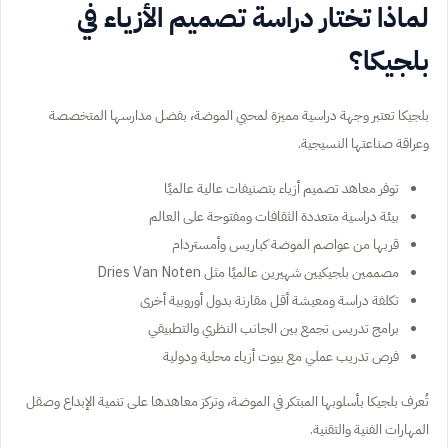
لماذا تختار دراسة تصميم الأزياء في
بلجيكا؟
بلجيكا تعتبر وجهة دراسية مميزة لمحبي الموضة، بفضل مدارسها المتخصصة
وعراقة صناعتها النسيجية.
توفر معاهد تصميم أزياء بتصنيفات عالية عالميًا
بيئة دراسية متعددة الثقافات ومفتوحة على العالم
قربها من عواصم الموضة كباريس وأمستردام
مصممين بلجيكيين شهيرين عالميًا مثل Dries Van Noten
تكلفة دراسة ومعيشة أقل مقارنة بدول أوروبية أخرى
برامج تدريس تجمع بين الجانب النظري والتطبيقي
فرص تدريب عملي مع بيوت أزياء محلية ودولية
تُعرف بلجيكا بأسلوبها المبتكر في الموضة، وتركز معاهدها على تنمية الإبداع وصقل
المهارات الفنية والتقنية.