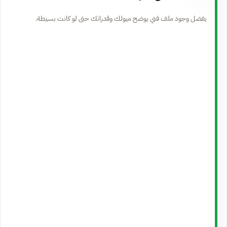
يفضل وجود ملف فني يوضح ميولك وقدراتك حتى لو كانت بسيطة.