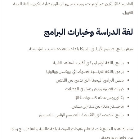
التقديم غالبًا يكون عبر الإنترنت، ويجب تجهيز الوثائق بعناية لتكون ملفتة للجنة
القبول.
لغة الدراسة وخيارات البرامج
تتوفر برامج تصميم الأزياء في بلجيكا بلغات متعددة حسب المؤسسة.
برامج باللغة الإنجليزية في أغلب المعاهد الفنية
برامج باللغة الفرنسية خصوصًا في بروكسل ووالونيا
بعض البرامج الهجينة التي تدمج بين اللغتين
دورات قصيرة وورش عمل في العطلات
بكالوريوس مدته 3 سنوات غالبًا
ماجستير مدته بين سنة إلى سنتين
برامج تخصصية في الأقمشة، التصميم الرقمي، التسويق
تمنحك هذه البرامج فرصة تعلم مفردات الموضة بلغة عالمية والتفاعل مع زملاء
من خلفيات متعددة.