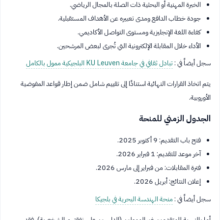
الخبرة المهنية أو البحثية ذات الصلة بالمجال الرياضي.
جودة خطاب الدافع ومدى تعبيره عن الأهداف المستقبلية.
كفاءة اللغة الإنجليزية ومستوى التواصل الأكاديمي.
الأداء خلال المقابلة الإلكترونية التي تُجرى لبعض المرشحين.
سجل أيضاً في :
تبادل ثقافي في جامعة KU Leuven البلجيكية ممول بالكامل
يتم اتخاذ القرارات النهائية استنادًا إلى تقييم شامل ضمن إطار قواعد المفوضية
الأوروبية.
الجدول الزمني للمنحة
فتح باب التقديم: 9 أكتوبر 2025.
آخر موعد للتقديم: 1 فبراير 2026.
فترة المقابلات: من فبراير إلى مارس 2026.
إعلان النتائج: أبريل 2026.
سجل أيضاً في :
منحة الهندسة البحرية في بلجيكا
أما بالنسبة للمتقدمين غير الممولين (الدارسين على نفقتهم الشخصية)، فقد