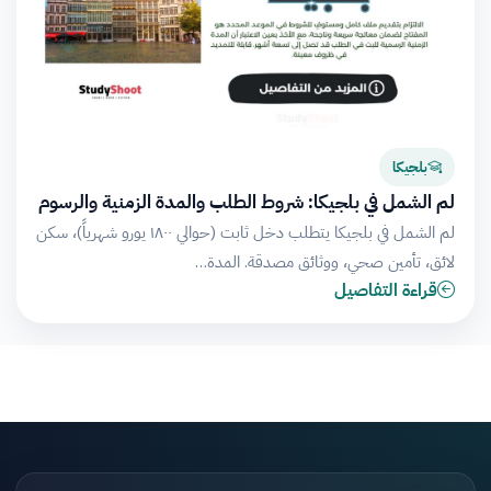
بلجيكا
لم الشمل في بلجيكا: شروط الطلب والمدة الزمنية والرسوم
لم الشمل في بلجيكا يتطلب دخل ثابت (حوالي ١٨٠٠ يورو شهرياً)، سكن
لائق، تأمين صحي، ووثائق مصدقة. المدة…
قراءة التفاصيل