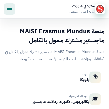
ستودي شووت
منحة | عمل | مستقبل
منحة MAiSI Erasmus Mundus
ماجستير مشترك ممول بالكامل
منحة MAiSI Erasmus Mundus: ماجستير مشترك ممول بالكامل في
أخلاقيات ونزاهة الرياضة، للدراسة في خمس جامعات أوروبية.
الدولة
🌍
بلجيكا
المرحلة الدراسية
🎓
بكالوريوس، دكتوراه، زمالات، ماجستير