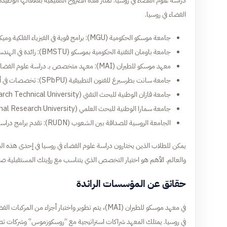
دراسة علوم الفضاء في روسيا. تمتاز هذه الصروح التعليمية بعلاقاتها الوطي
الفضاء في روسيا.
جامعة موسكو الحكومية (MGU): برامج قوية في الفيزياء الفلكية وميكانيكا الفضاء.
جامعة باومان التقنية الحكومية بموسكو (BMSTU): رائدة في الهندسة الميكانيكية وتصميم المركبات الفضائية.
معهد موسكو للطيران (MAI): معهد متخصص بـ دراسة علوم الفضاء في روسيا ويُعد أكبر مركز لتدريب المهندسين.
جامعة سانت بطرسبرغ للفنون التطبيقية (SPbPU): تخصصات في أنظمة الطاقة الفضائية والمواد المتقدمة.
جامعة قازان الوطنية للبحث التقني (Kazan National Research Technical University): برامج متقدمة في تكنولوجيا المحركات النفاثة.
جامعة سمارا الوطنية للبحث العلمي (Samara National Research University): مركز رائد في بناء وتصميم صواريخ الفضاء.
الجامعة الروسية للصداقة بين الشعوب (RUDN): تقدم برامج دراسات عليا في الجغرافيا الفضائية والاستشعار عن بعد.
يمكن للطلاب الذين يختارون دراسة علوم الفضاء في روسيا في إحدى هذه الج
والعالم. الأهم هو اختيار التخصص الذي يتناسب مع رؤيتك المستقبلية ض
حقائق عن المؤسسات الرائدة
في معهد موسكو للطيران (MAI)، يتم تطوير واختبار أجزا
في روسيا. يمتلك المعهد شراكات استراتيجية مع “روسكوزموس” وشركات تصني