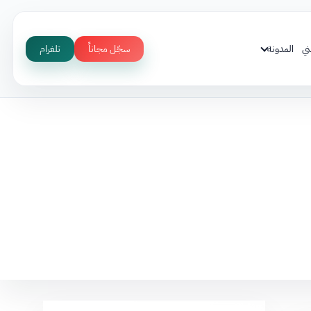
ني
المدونة
سجّل مجاناً
تلغرام