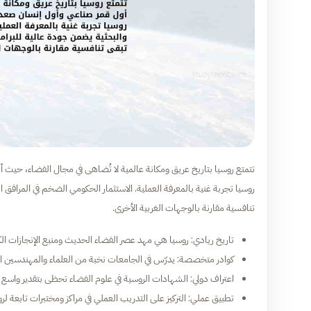
تتمتع روسيا بتاريخ عريق ومكانة عالمية لا تُضاهى في مجال الفضاء، حيث
روسيا تجربة غنية بالمعرفة العملية. الاستثمار الحكومي الضخم في المرافق ا
تنافسية مقارنة بالوجهات الغربية الأخرى.
تاريخ ريادي: روسيا هي مهد عصر الفضاء الحديث ومنبع الإنجازات الك
كوادر متخصصة: يدرّس في الجامعات نخبة من العلماء والمهندسين الذي
اعتراف دولي: الشهادات الروسية في علوم الفضاء تحظى بتقدير واسع في
تطبيق عملي: التركيز على التدريب العملي في مراكز ومختبرات تابعة لروسكوزمو