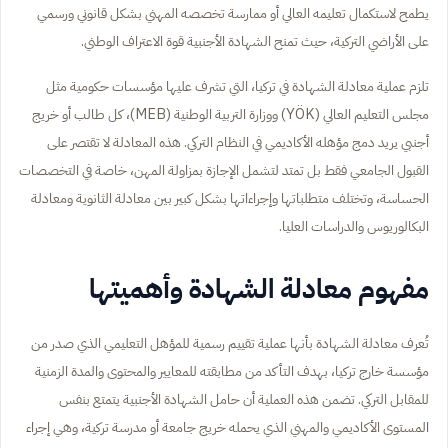
يطمح لاستكمال تعليمه العالي أو ممارسة تخصصه المهني بشكل قانوني ورسمي
على الأراضي التركية، حيث تمنح الشهادة الأجنبية قوة الاعتراف الوطني.
تلزم عملية معادلة الشهادة في تركيا، التي تشرف عليها مؤسسات حكومية مثل
مجلس التعليم العالي (YÖK) ووزارة التربية الوطنية (MEB)، كل طالب أو خريج
أجنبي يريد دمج مؤهله الأكاديمي في النظام التركي. هذه المعادلة لا تقتصر على
القبول الجامعي فقط بل تمتد لتشمل الإجازة بمزاولة المهن، خاصة في التخصصات
الحساسة، وتختلف متطلباتها وإجراءاتها بشكل كبير بين معادلة الثانوية ومعادلة
البكالوريوس والدراسات العليا.
مفهوم معادلة الشهادة وأهميتها
تُعرف معادلة الشهادة بأنها عملية تقييم رسمية للمؤهل التعليمي الذي صدر من
مؤسسة خارج تركيا، بهدف التأكد من مطابقته للمعايير والمحتوى والمدة الزمنية
للمقابل التركي. تضمن هذه العملية أن حامل الشهادة الأجنبية يتمتع بنفس
المستوى الأكاديمي والمهني الذي يحمله خريج جامعة أو مدرسة تركية، وهي إجراء