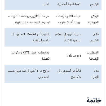
الرئيسي
التركية (شرط أساسي).
العليا.
الوثائق
شهادة الثانوية وكشف
شهادة البكالوريوس، كشف الدرجات،
الجوهرية
درجات آخر 3 سنوات.
توصيف المواد، معادلة الثانوية.
مكان
مديرية التربية في الولاية/
إلكترونياً عبر E-Devlet ثم الإرسال
التقديم
السفارة التركية.
بالبريد إلى أنقرة.
المتطلبات
قد تتطلب اختبار (STS) أو مقررات
لا يوجد عادة.
الإضافية
تكميلية.
مدة
غالباً من أسبوعين إلى
تتراوح من 4 أشهر إلى 12 شهراً حسب
الإجراء
5 أسابيع.
التخصص.
خاتمة