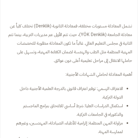
تشمل المعادلة مستويات مختلفة، فمعادلة الثانوية (Denklik) تختلف كلياً عن
معادلة الجامعة (YÖK Denklik)، حيث تتم الأولى عبر مديريات التربية، بينما تتم
الثانية في مجلس التعليم العالي. غالباً ما تكون المعادلة مطلوبة للتخصصات
المهنية المنظمة مثل الطب والهندسة لضمان الكفاءة المهنية، وتسهل على
حاملها الانتقال إلى مراحل تعليمية أعلى دون عوائق.
أهمية المعادلة لحاملي الشهادات الأجنبية:
الاعتراف الرسمي: توفير اعتراف قانوني بالدرجة العلمية الأجنبية داخل
الدولة التركية.
استكمال الدراسات العليا: شرط أساسي للالتحاق ببرامج الماجستير
والدكتوراه في الجامعات التركية.
مزاولة المهن المنظمة: إلزامية للأطباء، الصيادلة، المهندسين، وغيرهم
لممارسة المهنة.