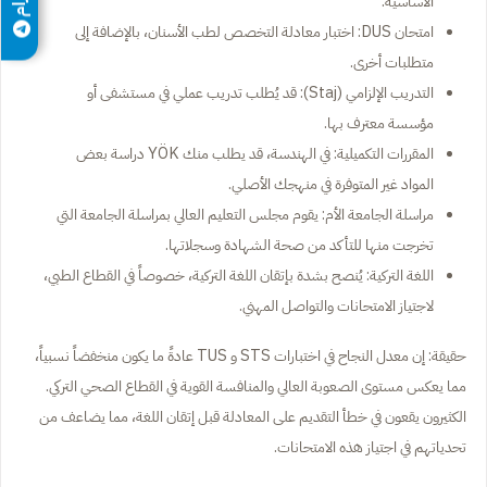
الأساسية.
امتحان DUS: اختبار معادلة التخصص لطب الأسنان، بالإضافة إلى
متطلبات أخرى.
التدريب الإلزامي (Staj): قد يُطلب تدريب عملي في مستشفى أو
مؤسسة معترف بها.
المقررات التكميلية: في الهندسة، قد يطلب منك YÖK دراسة بعض
المواد غير المتوفرة في منهجك الأصلي.
مراسلة الجامعة الأم: يقوم مجلس التعليم العالي بمراسلة الجامعة التي
تخرجت منها للتأكد من صحة الشهادة وسجلاتها.
اللغة التركية: يُنصح بشدة بإتقان اللغة التركية، خصوصاً في القطاع الطبي،
لاجتياز الامتحانات والتواصل المهني.
حقيقة: إن معدل النجاح في اختبارات STS و TUS عادةً ما يكون منخفضاً نسبياً،
مما يعكس مستوى الصعوبة العالي والمنافسة القوية في القطاع الصحي التركي.
الكثيرون يقعون في خطأ التقديم على المعادلة قبل إتقان اللغة، مما يضاعف من
تحدياتهم في اجتياز هذه الامتحانات.