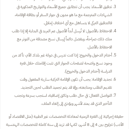
تدقيق الأسماء: يجب أن تتطابق جميع الأسماء والتواريخ المذكورة في
الشهادات المترجمة مع ما هو مدون في جواز السفر أو بطاقة الإقامة،
فالتدقيق التركي لا يتساهل مع أي اختلاف إملائي.
الاحتفاظ بالأصول: لا تُرسل أبداً الأصول عبر البريد في البداية إلا إذا طلب
منك ذلك صراحةً، ويفضل دائماً إرسال نسخ مصدقة من النوتر مع
الاحتفاظ بالأصل.
أختام الدخول والخروج: إذا كنت تدرس في دولة غير بلدك الأم، تأكد من
وجود نسخ واضحة لصفحات الجواز التي تثبت إقامتك خلال فترة
الدراسة (أختام الدخول والخروج).
تجديد الإقامة: يجب أن تكون الإقامة التركية سارية المفعول وقت
تقديم الطلب ومتابعته، وإلا قد يتم تجميد الطلب لحين التجديد.
التواصل الفعال: في حال طلب وثائق إضافية، استجب بسرعة وتجنب
التأخير الذي قد يمتد لأشهر ويؤدي إلى إلغاء الملف.
حقيقة إجرائية: إن الفترة الزمنية لمعادلة التخصصات غير الطبية (مثل الاقتصاد أو
الأدب) تتراوح بين 4 إلى 8 أشهر، لكنها قد تزيد إلى سنة كاملة للتخصصات الهندسية