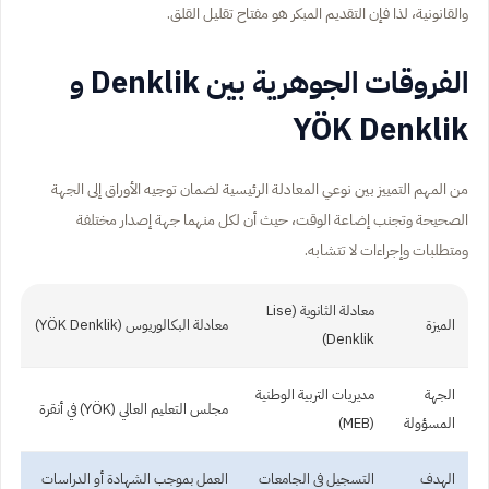
والقانونية، لذا فإن التقديم المبكر هو مفتاح تقليل القلق.
الفروقات الجوهرية بين Denklik و
YÖK Denklik
من المهم التمييز بين نوعي المعادلة الرئيسية لضمان توجيه الأوراق إلى الجهة
الصحيحة وتجنب إضاعة الوقت، حيث أن لكل منهما جهة إصدار مختلفة
ومتطلبات وإجراءات لا تتشابه.
معادلة الثانوية (Lise
الميزة
معادلة البكالوريوس (YÖK Denklik)
Denklik)
الجهة
مديريات التربية الوطنية
مجلس التعليم العالي (YÖK) في أنقرة
المسؤولة
(MEB)
الهدف
التسجيل في الجامعات
العمل بموجب الشهادة أو الدراسات