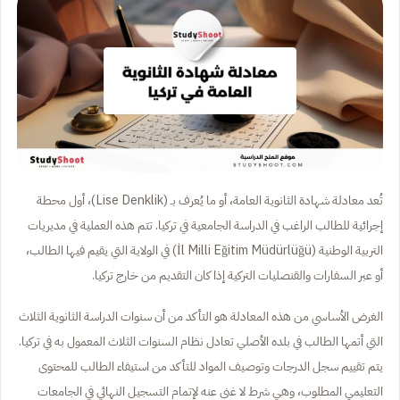
تُعد معادلة شهادة الثانوية العامة، أو ما يُعرف بـ (Lise Denklik)، أول محطة
إجرائية للطالب الراغب في الدراسة الجامعية في تركيا. تتم هذه العملية في مديريات
التربية الوطنية (İl Milli Eğitim Müdürlüğü) في الولاية التي يقيم فيها الطالب،
أو عبر السفارات والقنصليات التركية إذا كان التقديم من خارج تركيا.
الغرض الأساسي من هذه المعادلة هو التأكد من أن سنوات الدراسة الثانوية الثلاث
التي أتمها الطالب في بلده الأصلي تعادل نظام السنوات الثلاث المعمول به في تركيا.
يتم تقييم سجل الدرجات وتوصيف المواد للتأكد من استيفاء الطالب للمحتوى
التعليمي المطلوب، وهي شرط لا غنى عنه لإتمام التسجيل النهائي في الجامعات