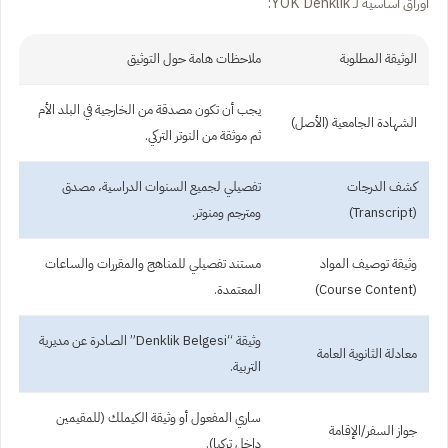
أوراق أساسية لـ YÖK Denklik:
الوثيقة المطلوبة
ملاحظات هامة حول التوثيق
يجب أن تكون مصدقة من الخارجية في البلد الأم
الشهادة الجامعية (الأصل)
ثم موثقة من النوتر التركي.
كشف الدرجات
تفصيلي لجميع السنوات الدراسية، مصدق
(Transcript)
ومترجم ومنوتر.
وثيقة توصيف المواد
مستند تفصيلي للمناهج والمقررات والساعات
(Course Content)
المعتمدة.
وثيقة “Denklik Belgesi” الصادرة عن مديرية
معادلة الثانوية العامة
التربية.
ساري المفعول أو وثيقة الكيملك (للمقيمين
جواز السفر/الإقامة
داخل تركيا).