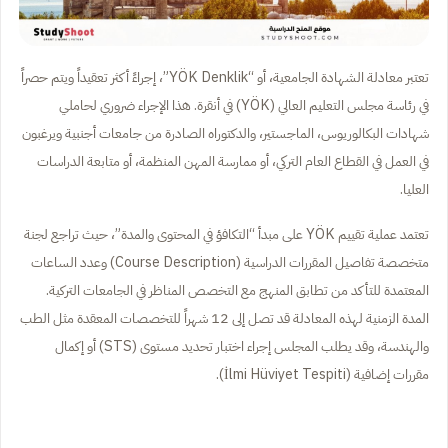
تعتبر معادلة الشهادة الجامعية، أو “YÖK Denklik”، إجراءً أكثر تعقيداً ويتم حصراً
في رئاسة مجلس التعليم العالي (YÖK) في أنقرة. هذا الإجراء ضروري لحاملي
شهادات البكالوريوس، الماجستير، والدكتوراه الصادرة من جامعات أجنبية ويرغبون
في العمل في القطاع العام التركي، أو ممارسة المهن المنظمة، أو متابعة الدراسات
العليا.
تعتمد عملية تقييم YÖK على مبدأ “التكافؤ في المحتوى والمدة”، حيث تراجع لجنة
متخصصة تفاصيل المقررات الدراسية (Course Description) وعدد الساعات
المعتمدة للتأكد من تطابق المنهج مع التخصص المناظر في الجامعات التركية.
المدة الزمنية لهذه المعادلة قد تصل إلى 12 شهراً للتخصصات المعقدة مثل الطب
والهندسة، وقد يطلب المجلس إجراء اختبار تحديد مستوى (STS) أو إكمال
مقررات إضافية (İlmi Hüviyet Tespiti).