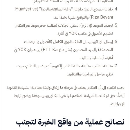
المطلوبة (الشهادة، كشف الدرجات، المعادلة الثانوية).
طباعة نموذج الرضا: طباعة “ورقة الموافقة والرضا” (Muafiyet ve
Rıza Beyanı) والتوقيع عليها بخط اليد.
تحديد الموعد (إن لزم): بعض الحالات تتطلب حجز موعد عبر النظام
لتقديم الأصول في مكتب YÖK في أنقرة.
إرسال الوثائق: إرسال الملف الورقي الكامل (الأصول والترجمات
المصدقة) بالبريد المضمون (مثل PTT Kargo) إلى عنوان YÖK في
أنقرة، أو تسليمها باليد.
متابعة الطلب: متابعة حالة الطلب إلكترونياً عبر نفس النظام، حيث
تظهر مراحل المراجعة والتدقيق.
يجب الانتباه إلى أن النظام يطلب في مرحلة ما إرفاق وثيقة معادلة الشهادة الثانوية
أيضاً، حتى لو كانت الشهادة المتقدم لها هي البكالوريوس، وهذا يوضح ترابط
الإجراءات.
نصائح عملية من واقع الخبرة لتجنب