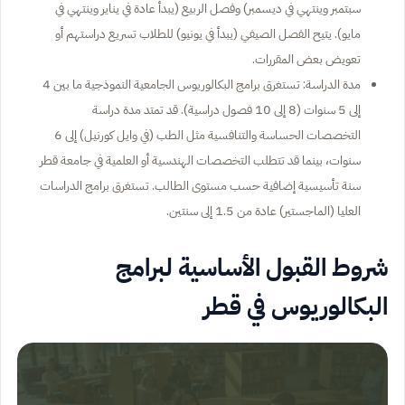
سبتمبر وينتهي في ديسمبر) وفصل الربيع (يبدأ عادة في يناير وينتهي في
مايو). يتيح الفصل الصيفي (يبدأ في يونيو) للطلاب تسريع دراستهم أو
تعويض بعض المقررات.
مدة الدراسة: تستغرق برامج البكالوريوس الجامعية النموذجية ما بين 4
إلى 5 سنوات (8 إلى 10 فصول دراسية). قد تمتد مدة دراسة
التخصصات الحساسة والتنافسية مثل الطب (في وايل كورنيل) إلى 6
سنوات، بينما قد تتطلب التخصصات الهندسية أو العلمية في جامعة قطر
سنة تأسيسية إضافية حسب مستوى الطالب. تستغرق برامج الدراسات
العليا (الماجستير) عادة من 1.5 إلى سنتين.
شروط القبول الأساسية لبرامج
البكالوريوس في قطر