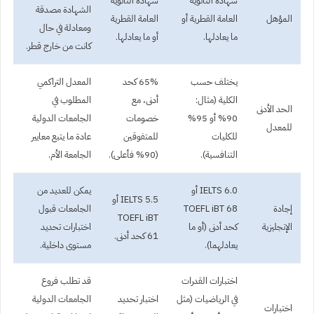
شهادة الثانوية
شهادة الثانوية
الشهادة مصدقة
المؤهل
العامة القطرية أو
العامة القطرية
ومعادلة في حال
ما يعادلها.
أو ما يعادلها.
كانت من خارج قطر.
يختلف حسب
65% كحد
المعدل التراكمي
الكلية (مثال:
أدنى، مع
المطلوب في
الحد الأدنى
90% أو 95%
خصومات
الجامعات الدولية
للمعدل
للكليات
للمتفوقين
عادة ما يتبع معايير
التنافسية).
(90% فأعلى).
الجامعة الأم.
IELTS 6.0 أو
يمكن للعديد من
IELTS 5.5 أو
إجادة
TOEFL iBT 68
الجامعات قبول
TOEFL iBT
الإنجليزية
كحد أدنى (أو ما
اختبارات تحديد
61 كحد أدنى.
يعادلهما).
مستوى داخلية.
اختبارات القدرات
قد تطلب فروع
في الرياضيات (مثل
اختبار تحديد
الجامعات الدولية
اختبارات