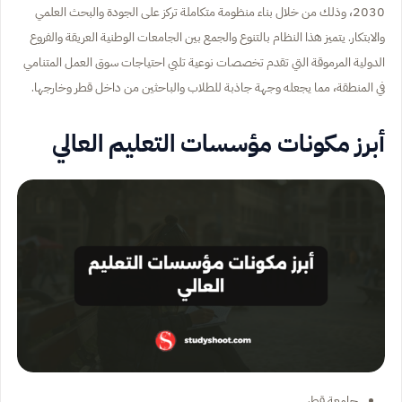
2030، وذلك من خلال بناء منظومة متكاملة تركز على الجودة والبحث العلمي
والابتكار. يتميز هذا النظام بالتنوع والجمع بين الجامعات الوطنية العريقة والفروع
الدولية المرموقة التي تقدم تخصصات نوعية تلبي احتياجات سوق العمل المتنامي
في المنطقة، مما يجعله وجهة جاذبة للطلاب والباحثين من داخل قطر وخارجها.
أبرز مكونات مؤسسات التعليم العالي
جامعة قطر