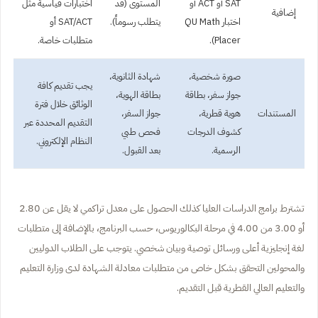
SAT أو ACT أو
المستوى (قد
اختبارات قياسية مثل
إضافية
اختبار QU Math
يتطلب رسوماً).
SAT/ACT أو
Placer).
متطلبات خاصة.
صورة شخصية،
شهادة الثانوية،
يجب تقديم كافة
جواز سفر، بطاقة
بطاقة الهوية،
الوثائق خلال فترة
المستندات
هوية قطرية،
جواز السفر،
التقديم المحددة عبر
كشوف الدرجات
فحص طبي
النظام الإلكتروني.
الرسمية.
بعد القبول.
تشترط برامج الدراسات العليا كذلك الحصول على معدل تراكمي لا يقل عن 2.80
أو 3.00 من 4.00 في مرحلة البكالوريوس، حسب البرنامج، بالإضافة إلى متطلبات
لغة إنجليزية أعلى ورسائل توصية وبيان شخصي. يتوجب على الطلاب الدوليين
والمحولين التحقق بشكل خاص من متطلبات معادلة الشهادة لدى وزارة التعليم
والتعليم العالي القطرية قبل التقديم.