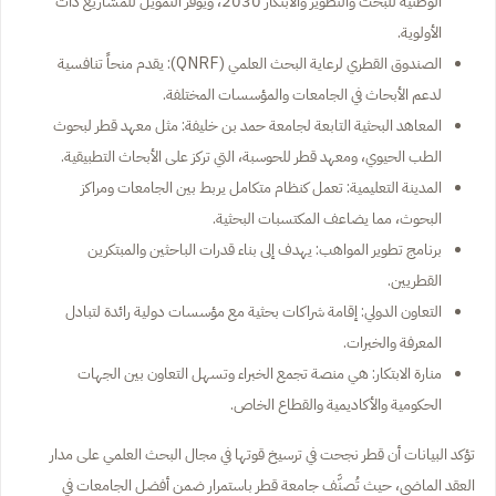
الوطنية للبحث والتطوير والابتكار 2030، ويوفر التمويل للمشاريع ذات
الأولوية.
الصندوق القطري لرعاية البحث العلمي (QNRF): يقدم منحاً تنافسية
لدعم الأبحاث في الجامعات والمؤسسات المختلفة.
المعاهد البحثية التابعة لجامعة حمد بن خليفة: مثل معهد قطر لبحوث
الطب الحيوي، ومعهد قطر للحوسبة، التي تركز على الأبحاث التطبيقية.
المدينة التعليمية: تعمل كنظام متكامل يربط بين الجامعات ومراكز
البحوث، مما يضاعف المكتسبات البحثية.
برنامج تطوير المواهب: يهدف إلى بناء قدرات الباحثين والمبتكرين
القطريين.
التعاون الدولي: إقامة شراكات بحثية مع مؤسسات دولية رائدة لتبادل
المعرفة والخبرات.
منارة الابتكار: هي منصة تجمع الخبراء وتسهل التعاون بين الجهات
الحكومية والأكاديمية والقطاع الخاص.
تؤكد البيانات أن قطر نجحت في ترسيخ قوتها في مجال البحث العلمي على مدار
العقد الماضي، حيث تُصنَّف جامعة قطر باستمرار ضمن أفضل الجامعات في