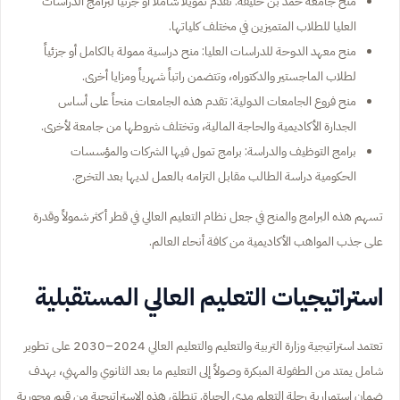
منح جامعة حمد بن خليفة: تقدم تمويلاً شاملاً أو جزئياً لبرامج الدراسات
العليا للطلاب المتميزين في مختلف كلياتها.
منح معهد الدوحة للدراسات العليا: منح دراسية ممولة بالكامل أو جزئياً
لطلاب الماجستير والدكتوراه، وتتضمن راتباً شهرياً ومزايا أخرى.
منح فروع الجامعات الدولية: تقدم هذه الجامعات منحاً على أساس
الجدارة الأكاديمية والحاجة المالية، وتختلف شروطها من جامعة لأخرى.
برامج التوظيف والدراسة: برامج تمول فيها الشركات والمؤسسات
الحكومية دراسة الطالب مقابل التزامه بالعمل لديها بعد التخرج.
تسهم هذه البرامج والمنح في جعل نظام التعليم العالي في قطر أكثر شمولاً وقدرة
على جذب المواهب الأكاديمية من كافة أنحاء العالم.
استراتيجيات التعليم العالي المستقبلية
تعتمد استراتيجية وزارة التربية والتعليم والتعليم العالي 2024–2030 على تطوير
شامل يمتد من الطفولة المبكرة وصولاً إلى التعليم ما بعد الثانوي والمهني، بهدف
ضمان استمرارية رحلة التعلم مدى الحياة. تنطلق هذه الاستراتيجية من قيم محورية