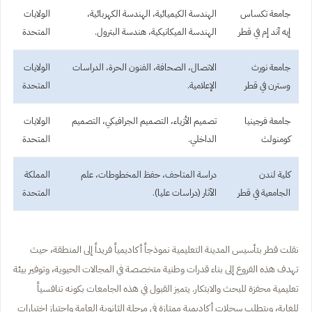
جامعة تكساس
الهندسة الكيميائية، الهندسة الكهربائية،
الولايات
إيه آند إم في قطر
الهندسة الميكانيكية، هندسة البترول.
المتحدة
جامعة نورث
الاتصال، الصحافة، الفنون الحرة، الدراسات
الولايات
وسترن في قطر
الإعلامية.
المتحدة
جامعة فرجينيا
تصميم الأزياء، التصميم الجرافيكي، التصميم
الولايات
كومنولث
الداخلي.
المتحدة
كلية لندن
دراسة المتاحف، حفظ المخطوطات، علم
المملكة
الجامعية في قطر
الآثار (دراسات عليا).
المتحدة
نقلت قطر بتأسيس المدينة التعليمية نموذجاً أكاديمياً فريداً إلى المنطقة، حيث
تهدف هذه الفروع إلى بناء قدرات وطنية متخصصة في المجالات الحيوية، وتوفير بيئة
تعليمية محفزة للبحث والابتكار. يتميز القبول في هذه الجامعات بكونه تنافسياً
للغاية، ويتطلب سجلات أكاديمية ممتازة في مرحلة الثانوية العامة واجتياز اختبارات