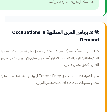
بعد استكمال شروط الخبرة داخل كندا.
🛠️ 8. برنامج المهن المطلوبة Occupations in
Demand
هذا ليس برنامجاً مستقلاً تسجل فيه بشكل منفصل، بل هو طريقة تستخدمها
الحكومة الفيدرالية والمقاطعات لاختيار أشخاص يعملون في مهن يحتاجها سوق
العمل الكندي بشكل عاجل.
تظهر أهمية هذا المسار داخل Express Entry أو برامج المقاطعات، عندما يت
تنظيم سحوبات مخصصة لفئات معينة من المهن.