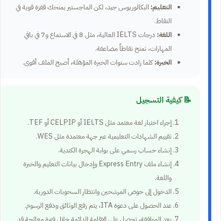
التعليم:
البكالوريوس جيد، لكن الماجستير يمنحك قفزة قوية في
النقاط.
اللغة:
درجات IELTS العالية، مثل 8 في الاستماع و7 في باقي
المهارات، تمنح نقاطاً مضاعفة.
الخبرة:
كلما زادت سنوات الخبرة المؤهلة، أصبح الملف أقوى.
📝 كيفية التسجيل
إجراء اختبار لغة معتمد مثل IELTS أو CELPIP أو TEF.
تقييم الشهادات التعليمية عبر جهة معتمدة مثل WES.
إنشاء حساب رسمي على بوابة الهجرة الكندية.
إنشاء ملف Express Entry وإدخال بيانات التعليم والخبرة
واللغة.
الدخول إلى حوض المرشحين وانتظار السحوبات الدورية.
عند الحصول على دعوة ITA، يتم رفع الوثائق ودفع الرسوم.
بعد الموافقة، تحصل على الإقامة الدائمة خلال فترة معالجة قد