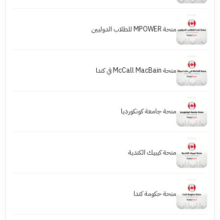
منحة MPOWER للطلاب الدوليين
منحة McCall MacBain في كندا
منحة جامعة كونكورديا
منحة كيبيك الكندية
منحة حكومة كندا