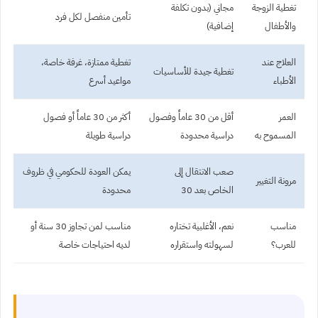
تغطية الزوجة
مجاني (بدون تكلفة
تأمين منفصل لكل فرد
والأطفال
إضافية)
العلاج عند
تغطية ممتازة، غرفة خاصة،
تغطية جيدة للأساسيات
الأطباء
مواعيد أسرع
العمر
أقل من 30 عاماً وفصول
أكثر من 30 عاماً أو فصول
المسموح به
دراسية محدودة
دراسية طويلة
صعب الانتقال إلى
يمكن العودة للحكومي في ظروف
مرونة التغيير
الخاص بعد 30
محدودة
مناسب
نعم، الأغلبية تختاره
مناسب لمن تجاوز 30 سنة أو
للعرب؟
لسهولته واستقراره
لديه احتياجات خاصة