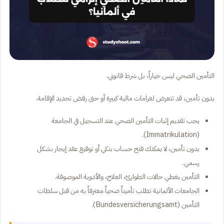
التأمين الصحي ليس خياراً، بل شرط قانوني.
بدون تأمين، قد تتعرض لغرامات مالية كبيرة أو حتى رفض تجديد الإقامة.
يجب تقديم إثبات التأمين الصحي عند التسجيل في الجامعة
(Immatrikulation).
بدون تأمين، لا يمكنك فتح حساب بنكي أو توقيع عقد إيجار بشكل
رسمي.
التأمين يغطي حالات الطوارئ، العلاج، والأدوية الموصوفة.
الجامعات الألمانية تطلب تأميناً صحياً معترفاً به من قبل سلطات
التأمين (Bundesversicherungsamt).