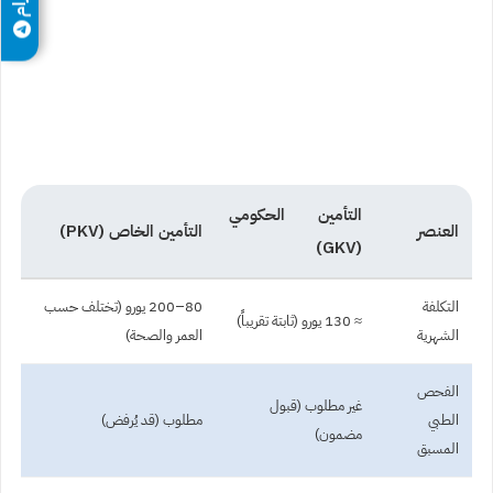
التأمين الحكومي
العنصر
التأمين الخاص (PKV)
(GKV)
التكلفة
80–200 يورو (تختلف حسب
≈ 130 يورو (ثابتة تقريباً)
الشهرية
العمر والصحة)
الفحص
غير مطلوب (قبول
الطبي
مطلوب (قد يُرفض)
مضمون)
المسبق