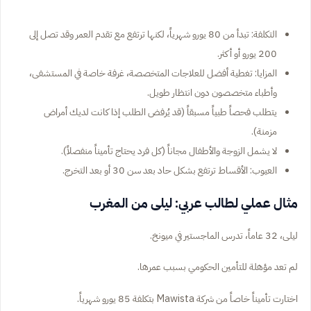
التكلفة: تبدأ من 80 يورو شهرياً، لكنها ترتفع مع تقدم العمر وقد تصل إلى
200 يورو أو أكثر.
المزايا: تغطية أفضل للعلاجات المتخصصة، غرفة خاصة في المستشفى،
وأطباء متخصصون دون انتظار طويل.
يتطلب فحصاً طبياً مسبقاً (قد يُرفض الطلب إذا كانت لديك أمراض
مزمنة).
لا يشمل الزوجة والأطفال مجاناً (كل فرد يحتاج تأميناً منفصلاً).
العيوب: الأقساط ترتفع بشكل حاد بعد سن 30 أو بعد التخرج.
مثال عملي لطالب عربي: ليلى من المغرب
ليلى، 32 عاماً، تدرس الماجستير في ميونخ.
لم تعد مؤهلة للتأمين الحكومي بسبب عمرها.
اختارت تأميناً خاصاً من شركة Mawista بتكلفة 85 يورو شهرياً.