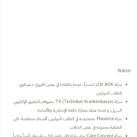
Walter.
شركة AOK: الأكثر انتشاراً، خدمة باللغة ة في بعض الفروع، دعم قوي
للطلاب الدوليين.
شركة TK (Techniker Krankenkasse): معروفة بالتطبيق الإلكتروني
السهل، وخدمة عملاء ممتازة باللغة الإنجليزية والألمانية.
شركة Mawista: متخصصة في الطلاب الدوليين، أقساط منخفضة، لكن
التغطية محدودة في بعض الحالات.
شركة Care Concept: مناسبة للطلاب فوق 30 سنة، توفر تأميناً خاصاً