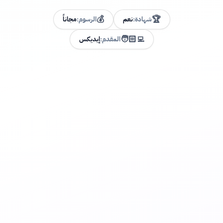
💰
🏆
شهادة:
نعم
الرسوم:
مجاناً
🧑🏻‍💻
المقدم:
إيديكس