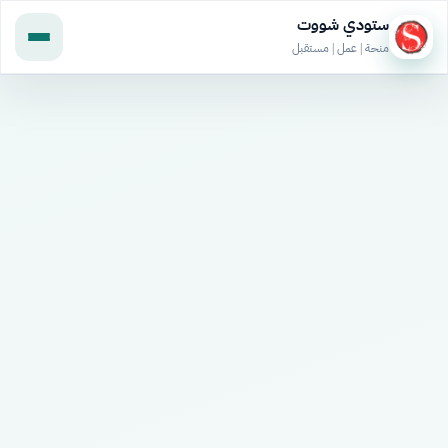
ستودي شووت
منحة | عمل | مستقبل