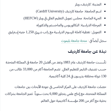
المدينة: كارديف، ويلز
اسم الجامعة: جامعة كارديف (Cardiff University)
الجهة المانحة: مجلس تمويل التعليم العالي في ويلز (HEFCW)
المرحلة الدراسية: البكالوريوس والماجستير والدكتوراه
التمويل: تغطية كاملة للرسوم الدراسية مع راتب شهري 1,250 جنيه إسترليني
سجل أيضاً في :
منحة جامعة بليموث
نبذة عن جامعة كارديف
تأسست جامعة كارديف عام 1883 وتعد من أفضل 20 جامعة في المملكة المتحدة
حسب تصنيف التايمز للتعليم العالي. تضم الجامعة أكثر من 33,000 طالب من
130 دولة مختلفة يدرسون في 24 كلية أكاديمية.
حصلت جامعة كارديف على المركز الخامس في جودة الأبحاث بين جامعات
المملكة المتحدة، مع إنتاج علمي يتجاوز 6,000 بحث سنوياً. تتميز الجامعة بشراكات
بحثية مع أكثر من 200 مؤسسة أكاديمية حول العالم.