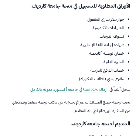
الأوراق المطلوبة للتسجيل في منحة جامعة كارديف
جواز سفر ساري المفعول
الشهادات الأكاديمية
كشوف الدرجات
شهادة إجادة اللغة الإنجليزية
خطابي توصية أكاديمية
السيرة الذاتية
خطاب الدافع للدراسة
مقترح بحثي (لطلاب الدكتوراه)
سجل أيضاً في :
زمالة CaribOx في جامعة أكسفورد ممولة بالكامل
يجب ترجمة جميع المستندات غير الإنجليزية من مكتب ترجمة معتمد وتصديقها
من السفارة البريطانية في بلد المتقدم.
التقديم لمنحة جامعة كارديف