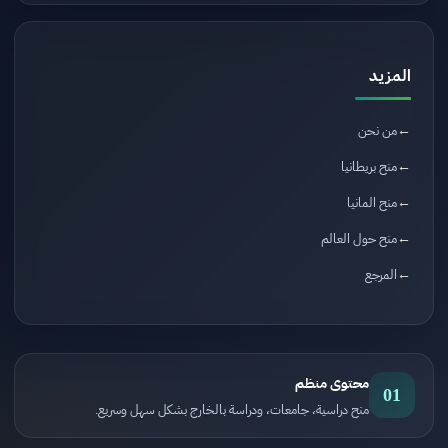
المزيد
من نحن
منح بريطانيا
منح المانيا
منح حول العالم
المرجع
محتوى منظم
01
منح دراسية، جامعات، ودراسة بالخارج بشكل سهل وسريع.