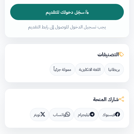
سجّل دخولك للتقديم
يجب تسجيل الدخول للوصول إلى رابط التقديم
التصنيفات
بريطانيا
اللغة الانكليزية
ممولة جزئياً
شارك المنحة
فيسبوك
تيليجرام
واتساب
تويتر