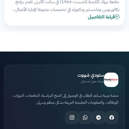
جامعة بروك الكندية (تأسست 1964) في سانت كاثرين تقدم برامج
بكالوريوس وماجستير ودكتوراه في تخصصات متنوعة كإدارة الأعمال…
قراءة التفاصيل
ستودي شووت
منحة | عمل | مستقبل
منصة عربية تساعد الطلاب في الوصول إلى المنح الدراسية، الجامعات، الدورات،
الوظائف، والمعلومات التعليمية المهمة بشكل منظم وسهل.