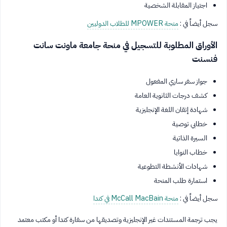
اجتياز المقابلة الشخصية
سجل أيضاً في :
منحة MPOWER للطلاب الدوليين
الأوراق المطلوبة للتسجيل في منحة جامعة ماونت سانت
فنسنت
جواز سفر ساري المفعول
كشف درجات الثانوية العامة
شهادة إتقان اللغة الإنجليزية
خطابي توصية
السيرة الذاتية
خطاب النوايا
شهادات الأنشطة التطوعية
استمارة طلب المنحة
سجل أيضاً في :
منحة McCall MacBain في كندا
يجب ترجمة المستندات غير الإنجليزية وتصديقها من سفارة كندا أو مكتب معتمد