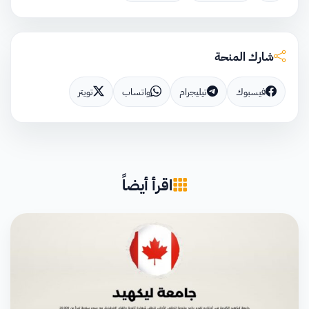
شارك المنحة
فيسبوك
تيليجرام
واتساب
تويتر
اقرأ أيضاً