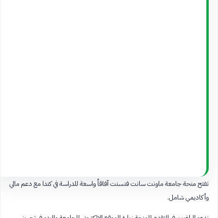
تفتح منحة جامعة ماونت سانت فنسنت آفاقاً واسعة للدراسة في كندا مع دعم مالي
وأكاديمي شامل.
ندعو الراغبين في التقدم للمنحة زيارة الموقع الإلكتروني للجامعة والبدء في تجهيز