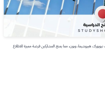
 جنيف، نيويورك، هيروشيما، وبون، مما يمنح المشاركين فرصة مميزة للاطلاع