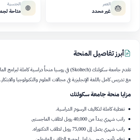
العمر
الجنسية
🌐
🎂
غير محدد
متاحة لجم
أبرز تفاصيل المنحة
تقدم جامعة سكولتك (Skoltech) في روسيا منحاً دراسية ك
مع تدريس كامل باللغة الإنجليزية في مجالات العلوم والتكنولوجيا والابتكار.
مزايا منحة جامعة سكولتك
تغطية كاملة لتكاليف الرسوم الدراسية.
راتب شهري يبدأ من 40,000 روبل لطلاب الماجستير.
راتب شهري يصل إلى 75,000 روبل لطلاب الدكتوراه.
توفير تأمين صحي شامل لجميع الطلاب المقبولين.