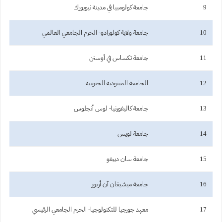
9
جامعة كولومبيا في مدينة نيويورك
10
جامعة ولاية كولورادو- الحرم الجامعي العالمي
11
جامعة تكساس في أوستن
12
الجامعة الميثودية الجنوبية
13
جامعة كاليفورنيا- لوس أنجلوس
14
جامعة لويس
15
جامعة سان دييغو
16
جامعة ميشيغان آن أربور
17
معهد جورجيا للتكنولوجيا- الحرم الجامعي الرئيسي