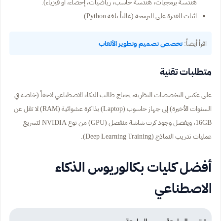
هندسة برمجيات، هندسة حاسب، رياضيات، إحصاء، أو فيزياء).
اثبات القدرة على البرمجة (غالباً بلغة Python).
اقرأ أيضاً:
تخصص تصميم وتطوير الألعاب
متطلبات تقنية
على عكس التخصصات النظرية، يحتاج طالب الذكاء الاصطناعي لاحقاً (خاصة في
السنوات الأخيرة) إلى جهاز حاسوب (Laptop) بذاكرة عشوائية (RAM) لا تقل عن
16GB، ويفضل وجود كرت شاشة منفصل (GPU) من نوع NVIDIA لتسريع
عمليات تدريب النماذج (Deep Learning Training).
أفضل كليات بكالوريوس الذكاء
الاصطناعي