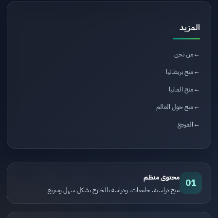
المزيد
من نحن
منح بريطانيا
منح المانيا
منح حول العالم
المرجع
محتوى منظم
01
منح دراسية، جامعات، ودراسة بالخارج بشكل سهل وسريع.