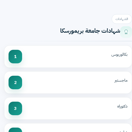
الشهادات
شهادات جامعة بريمورسكا
بكالوريوس
1
ماجستير
2
دكتوراه
3