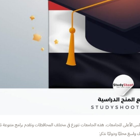
يم العالي والمجلس الأعلى للجامعات. هذه الجامعات تتوزع في مختلف المحافظات وتقدم برامج متنوعة تل
اسع محليًا ودوليًا نذكر: