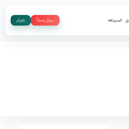
ني
المدونة
سجّل مجاناً
تلغرام