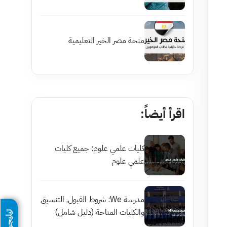
منحة مصر الخير التعليمية
اقرأ أيضاً:
كليات علمي علوم: جميع كليات
علمي علوم
مدرسة We: شروط القبول, التنسيق
والكليات المتاحة (دليل شامل)
تيليجرام