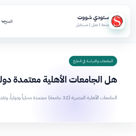
ستودي شووت
المنح
منحة | عمل | مستقبل
الجامعات والدراسة في الخارج
هل الجامعات الأهلية معتمدة دول
الجامعات الأهلية المصرية (32 جامعة) معتمدة محلياً ودولياً، وتقدم تعليماً عالي الجودة بشهادات معترف بها عالمياً للدراسة والعمل بالخارج.