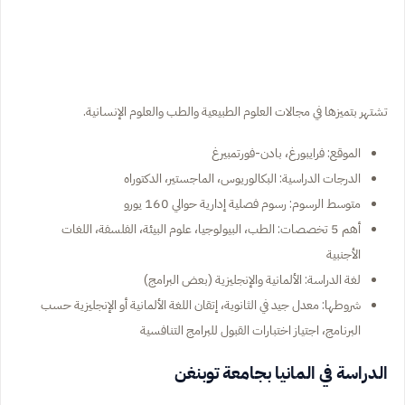
تشتهر بتميزها في مجالات العلوم الطبيعية والطب والعلوم الإنسانية.
الموقع: فرايبورغ، بادن-فورتمبيرغ
الدرجات الدراسية: البكالوريوس، الماجستير، الدكتوراه
متوسط الرسوم: رسوم فصلية إدارية حوالي 160 يورو
أهم 5 تخصصات: الطب، البيولوجيا، علوم البيئة، الفلسفة، اللغات
الأجنبية
لغة الدراسة: الألمانية والإنجليزية (بعض البرامج)
شروطها: معدل جيد في الثانوية، إتقان اللغة الألمانية أو الإنجليزية حسب
البرنامج، اجتياز اختبارات القبول للبرامج التنافسية
الدراسة في المانيا بجامعة توبنغن