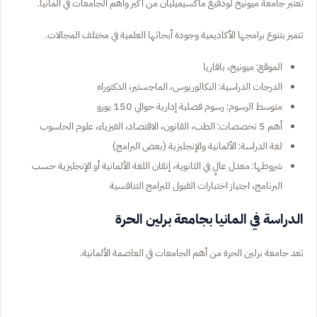
تعتبر جامعة ميونيخ لودفيغ ماكسيميليان من أكبر وأهم الجامعات في ألمانيا.
تتميز بتنوع برامجها الأكاديمية وجودة أبحاثها العلمية في مختلف المجالات.
الموقع: ميونيخ، بافاريا
الدرجات الدراسية: البكالوريوس، الماجستير، الدكتوراه
متوسط الرسوم: رسوم فصلية إدارية حوالي 150 يورو
أهم 5 تخصصات: الطب، القانون، الاقتصاد، الفيزياء، علوم الحاسوب
لغة الدراسة: الألمانية والإنجليزية (بعض البرامج)
شروطها: معدل عالٍ في الثانوية، إتقان اللغة الألمانية أو الإنجليزية حسب
البرنامج، اجتياز اختبارات القبول للبرامج التنافسية
الدراسة في المانيا بجامعة برلين الحرة
تعد جامعة برلين الحرة من أهم الجامعات في العاصمة الألمانية.