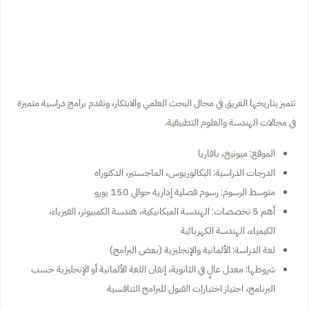
تتميز بتاريخها العريق في مجال البحث العلمي والابتكار، وتقدم برامج دراسية متميزة
في مجالات الهندسة والعلوم التطبيقية.
الموقع: ميونيخ، بافاريا
الدرجات الدراسية: البكالوريوس، الماجستير، الدكتوراه
متوسط الرسوم: رسوم فصلية إدارية حوالي 150 يورو
أهم 5 تخصصات: الهندسة الميكانيكية، هندسة الكمبيوتر، الفيزياء،
الكيمياء، الهندسة الكهربائية
لغة الدراسة: الألمانية والإنجليزية (بعض البرامج)
شروطها: معدل عالٍ في الثانوية، إتقان اللغة الألمانية أو الإنجليزية حسب
البرنامج، اجتياز اختبارات القبول للبرامج التنافسية