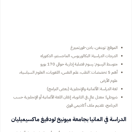
الموقع: توبنغن، بادن-فورتمبيرغ
الدرجات الدراسية: البكالوريوس، الماجستير، الدكتوراه
متوسط الرسوم: رسوم فصلية إدارية حوالي 170 يورو
أهم 5 تخصصات: الطب، علم النفس، اللغويات، العلوم السياسية،
علوم الأرض
لغة الدراسة: الألمانية والإنجليزية (بعض البرامج)
شروطها: معدل عالٍ في الثانوية، إتقان اللغة الألمانية أو الإنجليزية حسب
البرنامج، تقديم ملف أكاديمي قوي
الدراسة في المانيا بجامعة ميونيخ لودفيغ ماكسيميليان