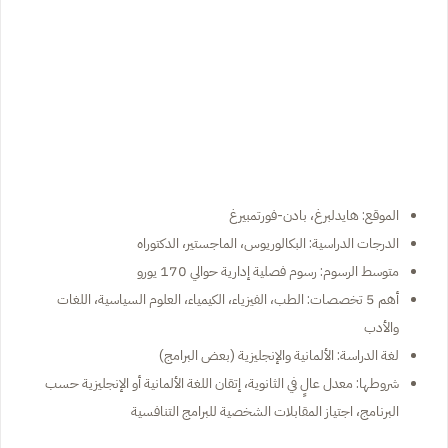
الموقع: هايدلبرغ، بادن-فورتمبيرغ
الدرجات الدراسية: البكالوريوس، الماجستير، الدكتوراه
متوسط الرسوم: رسوم فصلية إدارية حوالي 170 يورو
أهم 5 تخصصات: الطب، الفيزياء، الكيمياء، العلوم السياسية، اللغات
والأدب
لغة الدراسة: الألمانية والإنجليزية (بعض البرامج)
شروطها: معدل عالٍ في الثانوية، إتقان اللغة الألمانية أو الإنجليزية حسب
البرنامج، اجتياز المقابلات الشخصية للبرامج التنافسية