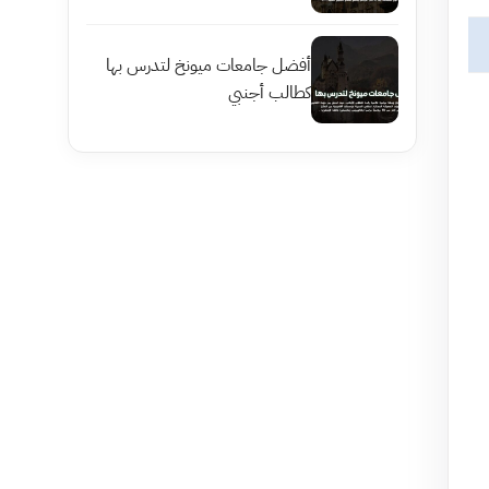
أفضل جامعات ميونخ لتدرس بها
كطالب أجنبي