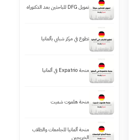
تمويل DFG للباحثين بعد الدكتوراه
تطوع في مركز شبابي بألمانيا
منحة Expatrio في ألمانيا
منحة هلموت شميت
منحة ألمانيا للجامعات والطلاب
الخريجين