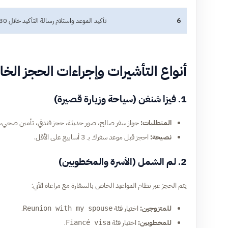
6
تأكيد الموعد واستلام رسالة التأكيد خلال 30 دقيقة.
أنواع التأشيرات وإجراءات الحجز ال
1. فيزا شنغن (سياحة وزيارة قصيرة)
المتطلبات:
جواز سفر صالح، صور حديثة، حجز فندقي، تأمين صحي، وإ
نصيحة:
احجز قبل موعد سفرك بـ 3 أسابيع على الأقل.
2. لم الشمل (الأسرة والمخطوبين)
يتم الحجز عبر نظام المواعيد الخاص بالسفارة مع مراعاة الآتي:
للمتزوجين:
اختيار فئة
.
Reunion with my spouse
للمخطوبين:
اختيار فئة
.
Fiancé visa