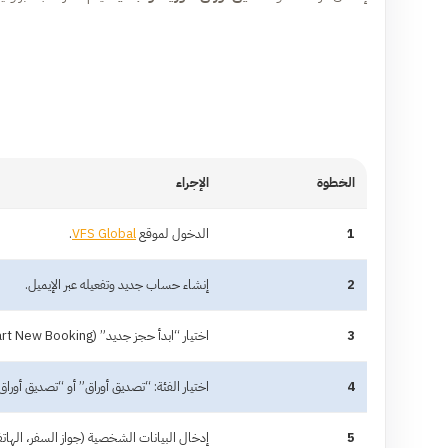
الخطوة
الإجراء
1
الدخول لموقع
VFS Global
.
2
إنشاء حساب جديد وتفعيله عبر الإيميل.
3
اختيار “ابدأ حجز جديد” (Start New Booking).
4
اختيار الفئة: “تصديق أوراق” أو “تصديق أوراق
5
إدخال البيانات الشخصية (جواز السفر، الهاتف