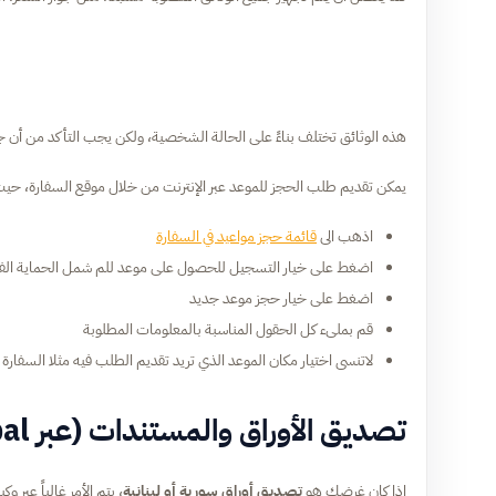
هذه الوثائق تختلف بناءً على الحالة الشخصية، ولكن يجب التأكد من أن ج
يمكن تقديم طلب الحجز للموعد عبر الإنترنت من خلال موقع السفارة، حي
اذهب الى
قائمة حجز مواعيد في السفارة
اضغط على خيار التسجيل للحصول على موعد للم شمل الحماية الفر
اضغط على خيار حجز موعد جديد
قم بملىء كل الحقول المناسبة بالمعلومات المطلوبة
لاتنسى اختيار مكان الموعد الذي تريد تقديم الطلب فيه مثلا السفارة ف
تصديق الأوراق والمستندات (عبر VFS Global)
إذا كان غرضك هو
تصديق أوراق سورية أو لبنانية
، يتم الأمر غالباً عبر وكيل السفارة (obal