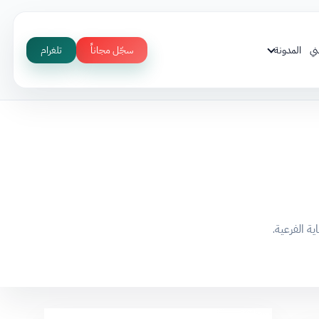
ني
المدونة
سجّل مجاناً
تلغرام
ية الفرعية.