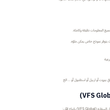
ميع المعلومات دقيقة وكاملة.
ث يتوفر نموذج خاص يمكن ملؤه.
عية
ي بيروت أو اربيل أو اسطنبول أو … الخ
VFS Gl) باتباع الآتي: