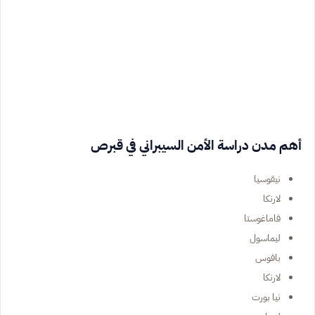
أهم مدن دراسة الأمن السيبراني في قبرص
نيقوسيا
لارنكا
فاماغوستا
ليماسول
بافوس
لارنكا
نيا بورت