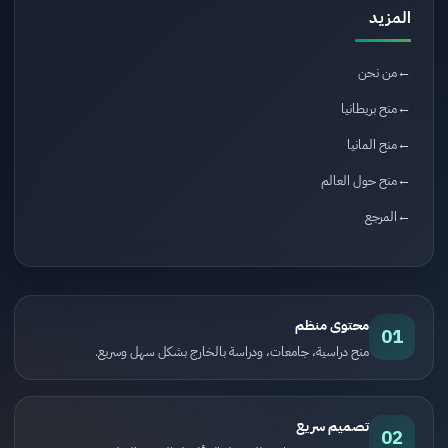
المزيد
من نحن
منح بريطانيا
منح المانيا
منح حول العالم
المرجع
محتوى منظم
01
منح دراسية، جامعات، ودراسة بالخارج بشكل سهل وسريع.
تصميم سريع
02