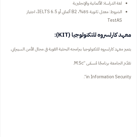
لغة الدراسة: الألمانية والإنجليزية
الشروط: معدل ثانوية 85%، B2 ألماني أو IELTS 6.5، اجتياز
TestAS
معهد كارلسروه للتكنولوجيا (KIT):
يتميز معهد كارلسروه للتكنولوجيا ببرامجه البحثية القوية في مجال الأمن السيبراني.
تقدّم الجامعة برنامجًا مُسمّى “M.Sc.
in Information Security”.