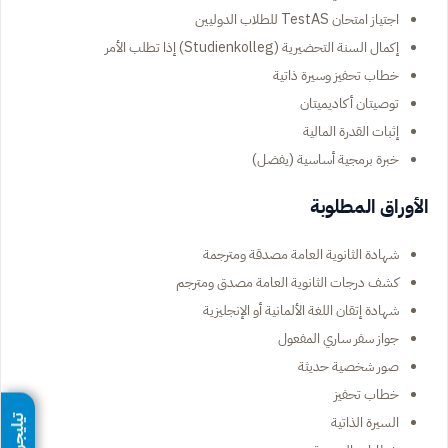
اجتياز امتحان TestAS للطلاب الدوليين
إكمال السنة التحضيرية (Studienkolleg) إذا تطلب الأمر
خطاب تحفيز وسيرة ذاتية
توصيتان أكاديميتان
إثبات القدرة المالية
خبرة برمجية أساسية (يفضل)
الأوراق المطلوبة
شهادة الثانوية العامة مصدقة ومترجمة
كشف درجات الثانوية العامة مصدق ومترجم
شهادة إتقان اللغة الألمانية أو الإنجليزية
جواز سفر ساري المفعول
صور شخصية حديثة
خطاب تحفيز
السيرة الذاتية
تيليجرام