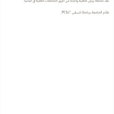
تُعدّ جامعة برلين التقنية واحدة من أعرق الجامعات التقنية في ألمانيا.
تقدّم الجامعة برنامجًا مُسمّى “M.Sc.