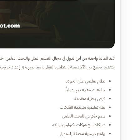
تُعد المانيا واحدة من أبرز الدول في مجال التعليم العالي والبحث العلمي، خ
متقدمة تجمع بين الأكاديمية والتطبيق العملي، مما يسهم في إعداد خريجين م
نظام تعليمي عالي الجودة
جامعات معترف بها دولياً
فرص بحثية متقدمة
بيئة تعليمية متعددة الثقافات
دعم حكومي للبحث العلمي
شراكات مع شركات تكنولوجيا رائدة
برامج دراسية محدثة باستمرار