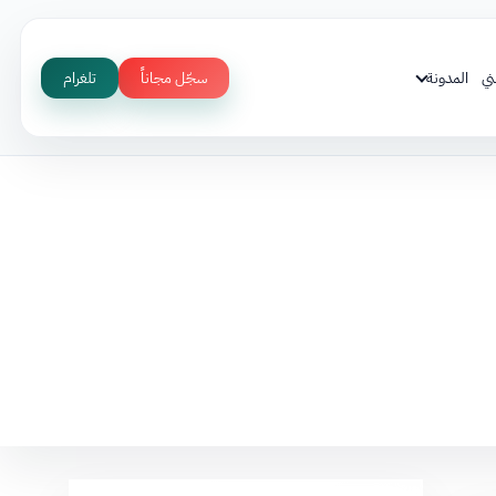
ني
المدونة
سجّل مجاناً
تلغرام