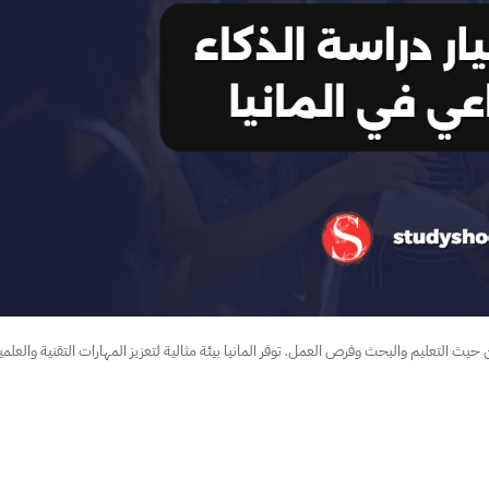
 حيث التعليم والبحث وفرص العمل. توفر المانيا بيئة مثالية لتعزيز المهارات التقنية والعلمي