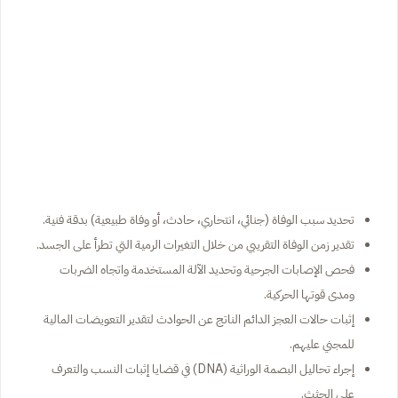
تحديد سبب الوفاة (جنائي، انتحاري، حادث، أو وفاة طبيعية) بدقة فنية.
تقدير زمن الوفاة التقريبي من خلال التغيرات الرمية التي تطرأ على الجسد.
فحص الإصابات الجرحية وتحديد الآلة المستخدمة واتجاه الضربات
ومدى قوتها الحركية.
إثبات حالات العجز الدائم الناتج عن الحوادث لتقدير التعويضات المالية
للمجني عليهم.
إجراء تحاليل البصمة الوراثية (DNA) في قضايا إثبات النسب والتعرف
على الجثث.