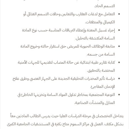
التسمم الحاد.
التعامل مع لدغات العقارب والثعابين وحالات التسمم الغذائي أو
الكيميائي والمنظفات.
إجراء غسيل المعدة وإعطاء الترياقات المناسبة حسب نوع المادة
السامة المكتشفة بالتحليل.
متابعة الوظائف الحيوية للمريض حتى استقرار حالته وخروج المادة
السامة من جسمه.
كتابة تقارير طبية ابتدائية عن حالة المصاب لتقديمها للجهات الأمنية
المختصة بالتحقيق.
دراسة تأثير المخدرات التخليقية الجديدة على الجهاز العصبي وطرق علاج
الإدمان المفاجئ.
التوعية المجتمعية بمخاطر تداول المواد السامة وتخزينها الخاطئ في
المنازل والمنشآت الصناعية.
يتداخل التخصصان في مرحلة الدراسات العليا حيث يدرس الطالب المادتين معاً
بشكل مكثف. العمل في مراكز السموم متاح بكثرة في المستشفيات الجامعية الكبرى