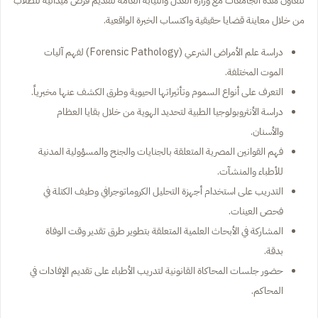
تتعاون هذه الجامعات مع وزارة العدل والنيابة العامة لتقديم فرص ميدانية للطلاب
من خلال معاينة قضايا حقيقية واكتساب الخبرة الواقعية.
دراسة علم الأمراض الشرعي (Forensic Pathology) لفهم آليات
الموت المختلفة.
التعرف على أنواع السموم وتأثيراتها الحيوية وطرق الكشف عنها مخبرياً.
دراسة الأنثروبولوجيا الطبية لتحديد الهوية من خلال بقايا العظام
والأسنان.
فهم القوانين المصرية المتعلقة بالجنايات والجنح والمسؤولية المدنية
للأطباء والمنشآت.
التدريب على استخدام أجهزة التحليل الكروماتوجرافي وطيف الكتلة في
فحص العينات.
المشاركة في الأبحاث العلمية المتعلقة بتطوير طرق تقدير وقت الوفاة
بدقة.
حضور جلسات المحاكاة القانونية لتدريب الأطباء على تقديم الإفادات في
المحاكم.