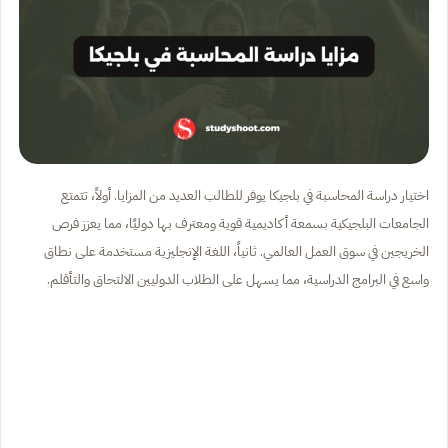
اختيار دراسة المحاسبة في بلجيكا يوفر للطالب العديد من المزايا. أولاً، تتمتع
الجامعات البلجيكية بسمعة أكاديمية قوية ومعترف بها دوليًا، مما يعزز فرص
الخريجين في سوق العمل العالمي. ثانياً، اللغة الإنجليزية مستخدمة على نطاق
واسع في البرامج الدراسية، مما يسهل على الطلاب الدوليين الالتحاق والتأقلم.