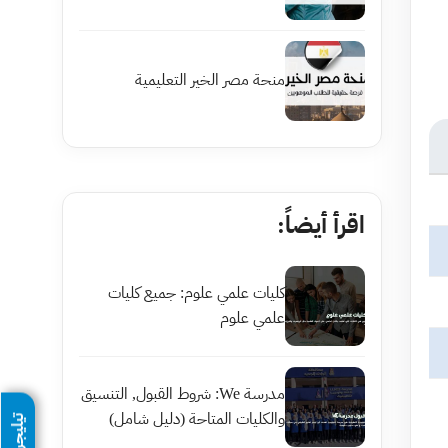
منحة مصر الخير التعليمية
اقرأ أيضاً:
كليات علمي علوم: جميع كليات
علمي علوم
مدرسة We: شروط القبول, التنسيق
والكليات المتاحة (دليل شامل)
تيليجرام