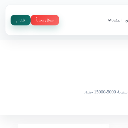
ي
المدونة
سجّل مجاناً
تلغرام
1 جنيه.