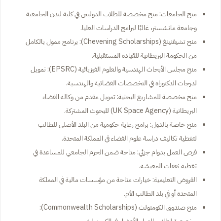
منح الجامعات: منح مخصصة للطلاب الدوليين في كلية لندن الجامعية
وجامعة مانشستر، غالبًا لبرامج الدراسات العليا.
منح تشيفنينغ (Chevening Scholarships): برنامج ممول بالكامل
من الحكومة البريطانية للقيادة المستقبلية.
منح مجلس الأبحاث الهندسية والعلوم الفيزيائية (EPSRC): تمويل
لدرجات الدكتوراه في التخصصات الفضائية والهندسية.
منح مخصصة للمشاريع البحثية: تمويل مقدم من وكالة الفضاء
البريطانية (UK Space Agency) للبحوث المشتركة.
منح خاصة بالدول: برامج رعاية حكومية من البلد الأصلي للطالب
لتغطية تكاليف دراسة علوم الفضاء في المملكة المتحدة.
فرص العمل بدوام جزئي: متاحة ضمن الحرم الجامعي للمساعدة في
تغطية نفقات المعيشة.
القروض التعليمية: خيارات متاحة من مؤسسات مالية في المملكة
المتحدة أو في بلد الطالب الأم.
منح صندوق الكومنولث (Commonwealth Scholarships):
مخصصة لطلاب الدول الأعضاء في الكومنولث.