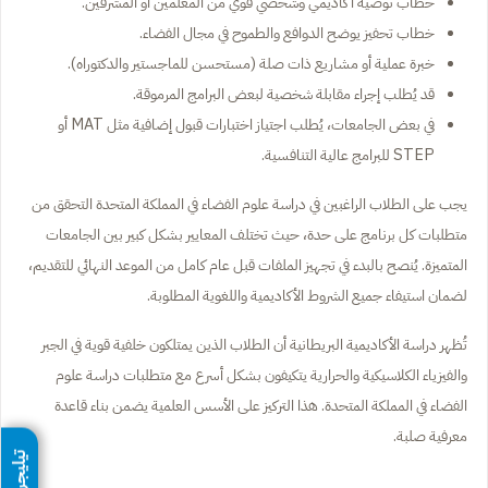
خطاب توصية أكاديمي وشخصي قوي من المعلمين أو المشرفين.
خطاب تحفيز يوضح الدوافع والطموح في مجال الفضاء.
خبرة عملية أو مشاريع ذات صلة (مستحسن للماجستير والدكتوراه).
قد يُطلب إجراء مقابلة شخصية لبعض البرامج المرموقة.
في بعض الجامعات، يُطلب اجتياز اختبارات قبول إضافية مثل MAT أو
STEP للبرامج عالية التنافسية.
يجب على الطلاب الراغبين في دراسة علوم الفضاء في المملكة المتحدة التحقق من
متطلبات كل برنامج على حدة، حيث تختلف المعايير بشكل كبير بين الجامعات
المتميزة. يُنصح بالبدء في تجهيز الملفات قبل عام كامل من الموعد النهائي للتقديم،
لضمان استيفاء جميع الشروط الأكاديمية واللغوية المطلوبة.
تُظهر دراسة الأكاديمية البريطانية أن الطلاب الذين يمتلكون خلفية قوية في الجبر
والفيزياء الكلاسيكية والحرارية يتكيفون بشكل أسرع مع متطلبات دراسة علوم
الفضاء في المملكة المتحدة. هذا التركيز على الأسس العلمية يضمن بناء قاعدة
معرفية صلبة.
تيليجرام