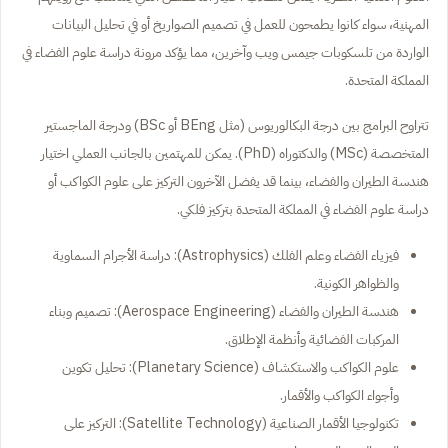
المهنية، سواء كانوا يطمحون للعمل في تصميم الصواريخ أو في تحليل البيانات
الواردة من تلسكوبات جيمس ويب وآخرين، مما يؤكد مرونة دراسة علوم الفضاء في
المملكة المتحدة.
تتراوح البرامج بين درجة البكالوريوس (مثل BEng أو BSc) ودرجة الماجستير
المتخصصة (MSc) والدكتوراه (PhD). يمكن للمهتمين بالجانب العملي اختيار
هندسة الطيران والفضاء، بينما قد يفضل الآخرون التركيز على علوم الكواكب أو
دراسة علوم الفضاء في المملكة المتحدة بتركيز فلكي.
فيزياء الفضاء وعلم الفلك (Astrophysics): دراسة الأجرام السماوية
والظواهر الكونية.
هندسة الطيران والفضاء (Aerospace Engineering): تصميم وبناء
المركبات الفضائية وأنظمة الإطلاق.
علوم الكواكب والاستكشاف (Planetary Science): تحليل تكوين
وأجواء الكواكب والأقمار.
تكنولوجيا الأقمار الصناعية (Satellite Technology): التركيز على