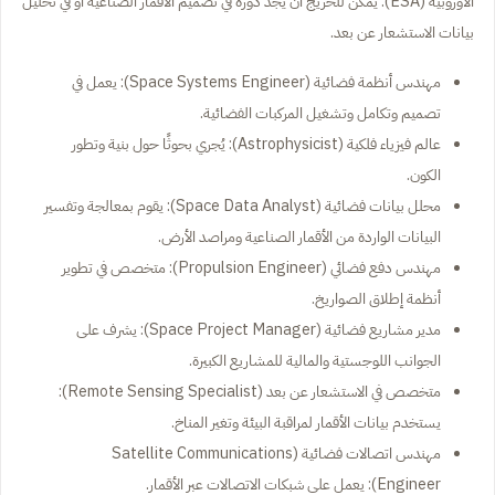
الأوروبية (ESA). يمكن للخريج أن يجد دوره في تصميم الأقمار الصناعية أو في تحليل
بيانات الاستشعار عن بعد.
مهندس أنظمة فضائية (Space Systems Engineer): يعمل في
تصميم وتكامل وتشغيل المركبات الفضائية.
عالم فيزياء فلكية (Astrophysicist): يُجري بحوثًا حول بنية وتطور
الكون.
محلل بيانات فضائية (Space Data Analyst): يقوم بمعالجة وتفسير
البيانات الواردة من الأقمار الصناعية ومراصد الأرض.
مهندس دفع فضائي (Propulsion Engineer): متخصص في تطوير
أنظمة إطلاق الصواريخ.
مدير مشاريع فضائية (Space Project Manager): يشرف على
الجوانب اللوجستية والمالية للمشاريع الكبيرة.
متخصص في الاستشعار عن بعد (Remote Sensing Specialist):
يستخدم بيانات الأقمار لمراقبة البيئة وتغير المناخ.
مهندس اتصالات فضائية (Satellite Communications
Engineer): يعمل على شبكات الاتصالات عبر الأقمار.