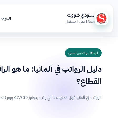
ستودي شووت
المنح
منحة | عمل | مستقبل
الوظائف والتطوير المهني
دليل الرواتب في ألمانيا: ما هو 
القطاع؟
الرواتب في ألمانيا فوق المتوسط: أي راتب يتجاوز 47,700 يورو (المتوسط العام) يُصنف كبداية للرواتب الجيدة. والمستوى المريح بين 50,000 و 60,000 يورو سنوياً