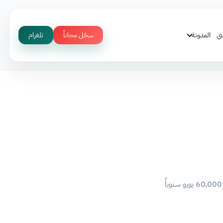
ني
المدونة
سجّل مجاناً
تلغرام