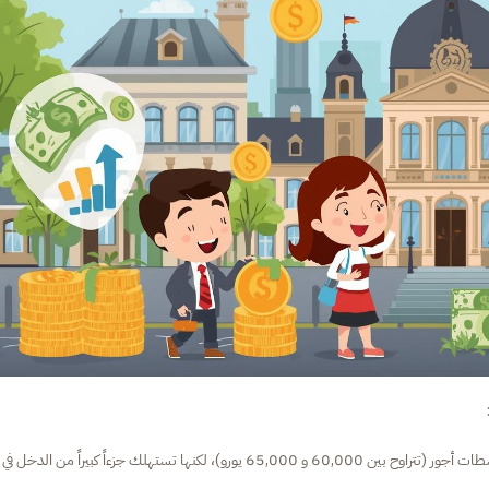
تسجل أعلى متوسطات أجور (تتراوح بين 60,000 و 65,000 يورو)، لكنها تستهلك جزءاً كبيراً من الدخل في