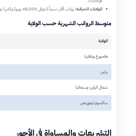
الإيجارات.
الولايات الشرقية:
رواتب أقل نسبياً (حوالي 48,000 يورو) ولكنها توفر توازناً أفضل بسبب انخفاض تكلفة السكن.
متوسط الرواتب الشهرية حسب الولاية
الولاية
هامبورغ وبافاريا
برلين
شمال الراين-وستفاليا
ساكسونيا وتورينغن
التشريعات والمساواة في الأجور