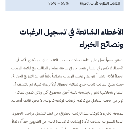
الكليات النظرية (آداب، تجارة)
65% – 75%
الأخطاء الشائعة في تسجيل الرغبات
ونصائح الخبراء
بصفتي خبيراً عمل على متابعة حالات تسجيل آلاف الطلاب، يمكنني تأكيد أن
الأخطاء لا تكمن في النظام نفسه بل في طريقة تعامل الطالب مع قائمة الرغبات.
الخطأ الأكثر انتشاراً هو عدم ترتيب الرغبات منطقياً وفقاً لقواعد التوزيع الجغرافي،
حيث يضع الطالب كليات خارج نطاقه الجغرافي أولاً لرغبته فيها، ثم يكتشف أن
النظام يتجاهلها ليقوم بترشيحه لكلية أخرى بمجموع أقل ولكن ضمن نطاقه
الإلزامي. يجب التعامل مع قائمة الرغبات كوثيقة قانونية، لا مجرد قائمة أمنيات.
نصيحة الخبراء لا تتوقف عند الترتيب الجغرافي، بل تمتد لتشمل مراجعة الحدود
الدنيا للسنوات السابقة كأداة إرشادية لا كقاعدة ثابتة. من الضروري جداً أن تملأ