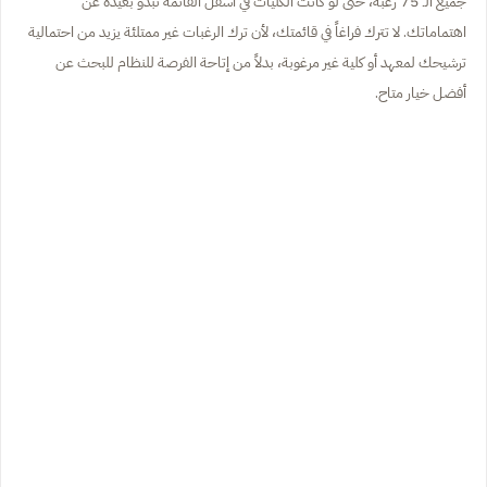
جميع الـ 75 رغبة، حتى لو كانت الكليات في أسفل القائمة تبدو بعيدة عن
اهتماماتك. لا تترك فراغاً في قائمتك، لأن ترك الرغبات غير ممتلئة يزيد من احتمالية
ترشيحك لمعهد أو كلية غير مرغوبة، بدلاً من إتاحة الفرصة للنظام للبحث عن
أفضل خيار متاح.