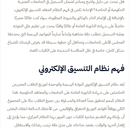
هل تبحث عن دليل واضح ومباشر لضمان التسجيل في الجامعات المصرية
الحكومية أو الخاصة؟ الإجابة تكمن في فهم النظام المعقد للتنسيق الإلكتروني،
بالإضافة إلى الإلمام التام بالوثائق والشروط المطلوبة، سواء كنت طالبًا مصريًا
حاصلاً على شهادة الثانوية العامة أو طالبًا وافدًا يبحث عن تعليم عالي الجودة.
عملية التسجيل تتطلب دقة متناهية واتباعاً صارماً للمواعيد الرسمية التي يحددها
المجلس الأعلى للجامعات، وتجاهل أي خطوة بسيطة قد يعرض فرصتك للضياع
بشكل كامل، خاصة في ظل المنافسة الشديدة على الكليات القمة.
فهم نظام التنسيق الإلكتروني
يُعد نظام التنسيق الإلكتروني البوابة الرسمية والوحيدة لتوزيع الطلاب المصريين
الحاصلين على شهادة الثانوية العامة على الجامعات والمعاهد الحكومية. هذا
النظام صُمم لتحقيق مبدأ العدالة والمساواة بين جميع الطلاب بناءً على المجموع
الكلي ووفقاً لقواعد التوزيع الجغرافي والإقليمي. من الأخطاء الشائعة اعتقاد البعض
أن بإمكانهم التقديم مباشرة للكليات دون المرور بهذا النظام المركزي، مما يؤدي إلى
إهدار الجهد والوقت. يعتمد نجاحك على مدى دقة ترتيب رغباتك والاستغلال