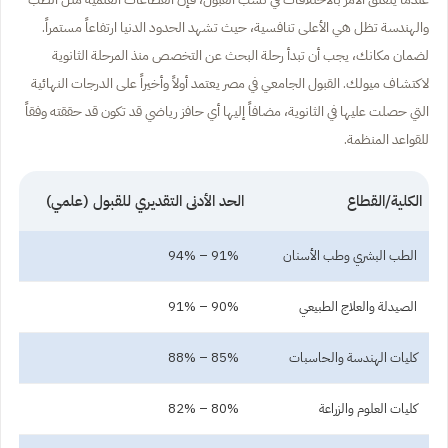
والهندسة تظل هي الأعلى تنافسية، حيث تشهد الحدود الدنيا ارتفاعاً مستمراً.
لضمان مكانك، يجب أن تبدأ رحلة البحث عن التخصص منذ المرحلة الثانوية
لاكتشاف ميولك. القبول الجامعي في مصر يعتمد أولاً وأخيراً على الدرجات النهائية
التي حصلت عليها في الثانوية، مضافاً إليها أي حافز رياضي قد تكون قد حققته وفقاً
للقواعد المنظمة.
الكلية/القطاع
الحد الأدنى التقديري للقبول (علمي)
الطب البشري وطب الأسنان
91% – 94%
الصيدلة والعلاج الطبيعي
90% – 91%
كليات الهندسة والحاسبات
85% – 88%
كليات العلوم والزراعة
80% – 82%