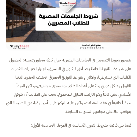
تتمحور شروط التسجيل في الجامعات المصرية حول ثلاثة محاور رئيسية: الحصول
على شهادة الثانوية العامة بحد أدنى للقبول في التنسيق، اجتياز اختبارات القدرات
للكليات التي تشترطها، والالتزام بقواعد التوزيع الجغرافي. تختلف الحدود الدنيا
للقبول بشكل دوري بناءً على أعداد الطلاب ومستوى مجاميعهم، لكن المبدأ
الأساسي يبقى ثابتاً وهو الترتيب التنازلي للمجموع. يجب على الطالب أن يتوقع
تذبذباً طفيفاً في هذه المعدلات، ولكن عليه التركيز على تأمين رغباته في الشريحة التي
يتوقعها بناءً على مجاميع السنوات السابقة.
فيما يلي قائمة بشروط القبول الأساسية في المرحلة الجامعية الأولى: