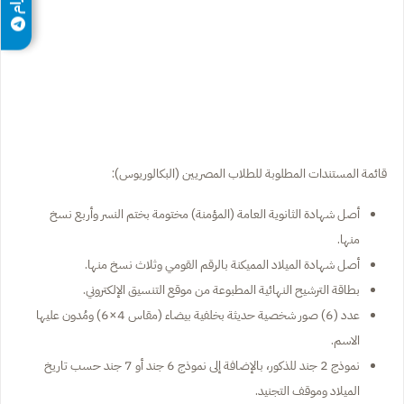
قائمة المستندات المطلوبة للطلاب المصريين (البكالوريوس):
أصل شهادة الثانوية العامة (المؤمنة) مختومة بختم النسر وأربع نسخ
منها.
أصل شهادة الميلاد المميكنة بالرقم القومي وثلاث نسخ منها.
بطاقة الترشيح النهائية المطبوعة من موقع التنسيق الإلكتروني.
عدد (6) صور شخصية حديثة بخلفية بيضاء (مقاس 4×6) ومُدون عليها
الاسم.
نموذج 2 جند للذكور، بالإضافة إلى نموذج 6 جند أو 7 جند حسب تاريخ
الميلاد وموقف التجنيد.