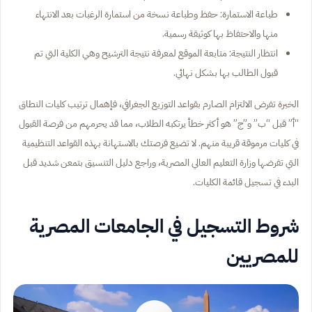
طباعة الاستمارة: حفظ وطباعة نسخة من استمارة الرغبات بعد الانتهاء
منها والاحتفاظ بها كوثيقة رسمية.
انتظار النتيجة: متابعة الموقع لمعرفة نتيجة الترشيح وهي الكلية التي تم
قبول الطالب بها بشكل نهائي.
الخبرة تفرض الالتزام الصارم بقواعد التوزيع الجغرافي، فإهمال ترتيب كليات النطاق
“أ” قبل “ب” و”ج” هو أكثر خطأ يرتكبه الطلاب، مما قد يحرمهم من فرصة القبول
في كليات مرموقة قريبة منهم. لا تضيع فرصتك بالاستهانة بهذه القواعد التنظيمية
التي تفرضها وزارة التعليم العالي المصرية، وراجع دليل التنسيق بتمعن شديد قبل
البدء في تسجيل قائمة الكليات.
شروط التسجيل في الجامعات المصرية
للمصريين