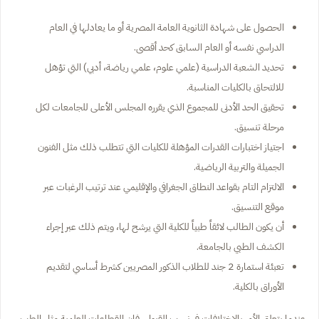
الحصول على شهادة الثانوية العامة المصرية أو ما يعادلها في العام
الدراسي نفسه أو العام السابق كحد أقصى.
تحديد الشعبة الدراسية (علمي علوم، علمي رياضة، أدبي) التي تؤهل
للالتحاق بالكليات المناسبة.
تحقيق الحد الأدنى للمجموع الذي يقرره المجلس الأعلى للجامعات لكل
مرحلة تنسيق.
اجتياز اختبارات القدرات المؤهلة للكليات التي تتطلب ذلك مثل الفنون
الجميلة والتربية الرياضية.
الالتزام التام بقواعد النطاق الجغرافي والإقليمي عند ترتيب الرغبات عبر
موقع التنسيق.
أن يكون الطالب لائقاً طبياً للكلية التي يرشح لها، ويتم ذلك عبر إجراء
الكشف الطبي بالجامعة.
تعبئة استمارة 2 جند للطلاب الذكور المصريين كشرط أساسي لتقديم
الأوراق بالكلية.
عندما يتعلق الأمر بالاختلافات في نسب القبول، فإن القطاعات العلمية مثل الطب