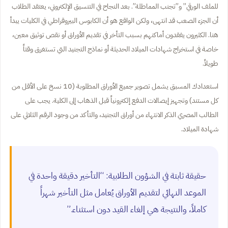
للملف الورقي” و”تجنب المماطلة”. بعد النجاح في التنسيق الإلكتروني، يعتقد الطلاب
أن الجزء الصعب قد انتهى، ولكن الواقع هو أن الكابوس البيروقراطي في الكليات يبدأ
هنا. الكثيرون يفقدون أماكنهم بسبب التأخر في تقديم الأوراق أو نقص توثيق معين،
خاصة في استخراج شهادات الميلاد الحديثة أو نماذج التجنيد التي تستغرق وقتاً
طويلاً.
استعدادك المسبق يشمل تصوير جميع الأوراق المطلوبة (10 نسخ على الأقل من
كل مستند) وتجهيز إيصالات الدفع إلكترونياً قبل الذهاب إلى الكلية. يجب على
الطالب المصري الذكر الانتهاء من أوراق التجنيد، والتأكد من وجود الرقم الثلاثي على
شهادة الميلاد.
حقيقة ثابتة في الشؤون الطلابية: “التأخير دقيقة واحدة في
الموعد النهائي لتقديم الأوراق يُعامل مثل التأخير شهراً
كاملاً، والنتيجة هي إلغاء القيد دون استثناء.”