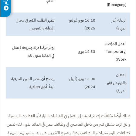
العام.
(Reinigung)
الرعاية (غير
16.10 يورو (يوليو
يُظهر الطلب الكبير في مجال
المهرة)
2025)
الرعاية والتمريض.
العمل المؤقت
يوفر فرصًا مرنة وسريعة لـ عمل
(Temporary
14.53 يورو
في المانيا بدون لغة.
Work)
الدهان
13.00 يورو (أبريل
يوضح أن بعض المهن الحرفية
والورنيش (غير
2024)
تبدأ بأجور قطاعية.
المهرة)
هناك أيضًا مكافآت إضافية تشمل العمل في الشفتات الليلية أو العطلات الرسمية،
والتي تزيد بشكل كبير من دخل العاملين في وظائف عمل في المانيا بدون لغة ضمن
قطاعات اللوجستيات والمطاعم، وهذا يشجع الكثيرين على بدء مسيرتهم المهنية