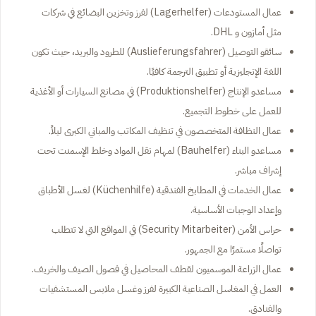
عمال المستودعات (Lagerhelfer) لفرز وتخزين البضائع في شركات
مثل أمازون و DHL.
سائقو التوصيل (Auslieferungsfahrer) للطرود والبريد، حيث تكون
اللغة الإنجليزية أو تطبيق الترجمة كافيًا.
مساعدو الإنتاج (Produktionshelfer) في مصانع السيارات أو الأغذية
للعمل على خطوط التجميع.
عمال النظافة المتخصصون في تنظيف المكاتب والمباني الكبرى ليلاً.
مساعدو البناء (Bauhelfer) لمهام نقل المواد وخلط الإسمنت تحت
إشراف مباشر.
عمال الخدمات في المطابخ الفندقية (Küchenhilfe) لغسل الأطباق
وإعداد الوجبات الأساسية.
حراس الأمن (Security Mitarbeiter) في المواقع التي لا تتطلب
تواصلًا مستمرًا مع الجمهور.
عمال الزراعة الموسميون لقطف المحاصيل في فصول الصيف والخريف.
العمل في المغاسل الصناعية الكبيرة لفرز وغسل ملابس المستشفيات
والفنادق.