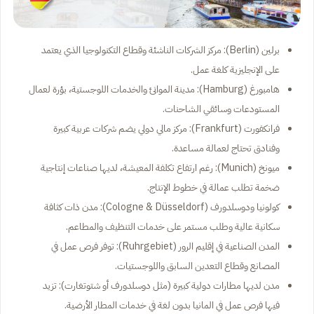
برلين (Berlin): مركز الشركات الناشئة وقطاع التكنولوجيا الذي يعتمد
على الإنجليزية كلغة عمل.
هامبورغ (Hamburg): مدينة الموانئ والخدمات اللوجستية، بؤرة لعمال
المستودعات وسائقي الشاحنات.
فرانكفورت (Frankfurt): مركز مالي دولي يضم شركات عربية كبيرة
وفنادق تحتاج لعمالة مساعدة.
ميونخ (Munich): رغم ارتفاع تكلفة المعيشة، لديها صناعات إنتاجية
ضخمة تطلب عمالة في خطوط الإنتاج.
كولونيا ودوسلدورف (Cologne & Düsseldorf): مدن ذات كثافة
سكانية عالية وطلب مستمر على خدمات التنظيف والمطاعم.
المدن الصناعية في إقليم الرور (Ruhrgebiet): توفر فرص عمل في
المصانع وقطاع التعدين السابق واللوجستيات.
مدن لديها مطارات دولية كبيرة (مثل دوسلدورف أو شتوتغارت): تزيد
فيها فرص عمل في المانيا بدون لغة في خدمات المطار الأرضية.